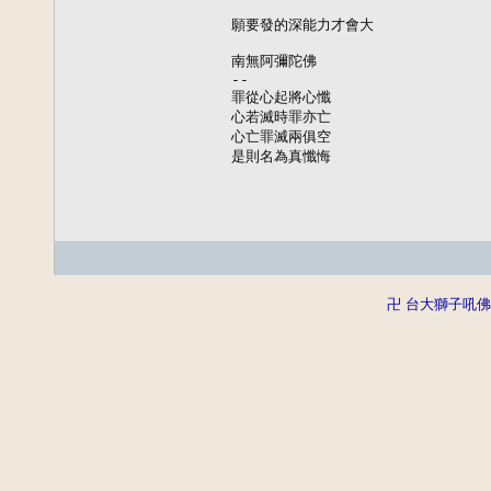
願要發的深能力才會大

南無阿彌陀佛

--

罪從心起將心懺

心若滅時罪亦亡

心亡罪滅兩俱空

是則名為真懺悔
卍 台大獅子吼