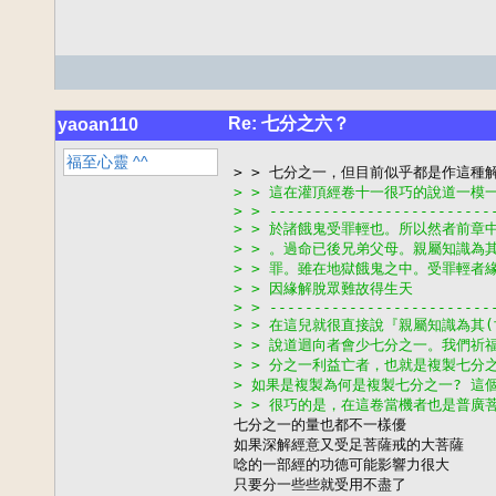
Re: 七分之六？
yaoan110
福至心靈 ^^
> > 這在灌頂經卷十一很巧的說道一模
> > -------------------------
> > 於諸餓鬼受罪輕也。所以然者前
> > 。過命已後兄弟父母。親屬知識
> > 罪。雖在地獄餓鬼之中。受罪輕
> > 因緣解脫眾難故得生天
> > -------------------------
> > 在這兒就很直接說『親屬知識為其
> > 說道迴向者會少七分之一。我們
> > 分之一利益亡者，也就是複製七分
> 如果是複製為何是複製七分之一? 這
> > 很巧的是，在這卷當機者也是普廣

七分之一的量也都不一樣優

如果深解經意又受足菩薩戒的大菩薩

唸的一部經的功德可能影響力很大

只要分一些些就受用不盡了
