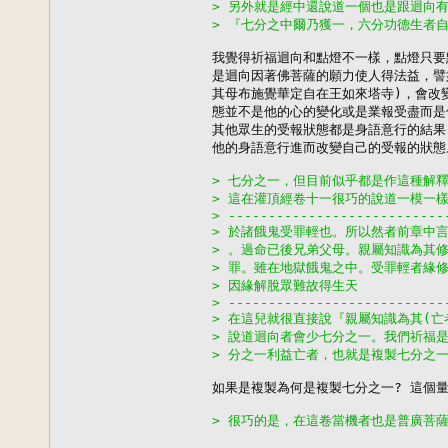
> 另外就是經中還說道一個也是跟迴向
> 『七分之中爾乃獲一，六分功德生者
我覺得祈福迴向和點燈不一樣，點燈只要
是迴向因著佛菩薩的願力使人得法益，譬
其母布施覺華定自在王如來塔寺)，會改
態並不是他的心的變化或是業報受盡而是
其他眾生的受報狀態都是身語意行的結果
他的身語意行進而改變自己的受報的狀態
> 七分之一，但目前似乎都是作這種解
> 這在灌頂經卷十一很巧的說道一模一
> ---------------------------
> 於諸餓鬼受罪輕也。所以然者前章中
> 。過命已後兄弟父母。親屬知識為其
> 罪。雖在地獄餓鬼之中。受罪輕者緣
> 因緣解脫眾難故得生天
> ---------------------------
> 在這兒就很直接說『親屬知識為其(亡
> 說道迴向者會少七分之一。我們祈福
> 分之一利益亡者，也就是複製七分之
如果是複製為何是複製七分之一? 這個量
> 很巧的是，在這卷當機者也是普廣菩