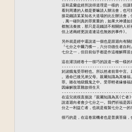
------------------------------
這和孟蘭盆經所說得道理是一樣的，但讓
看到周遭的人都是要嘛請人辦法會，也可
接花錢請某某知名大道場的比丘辦法會，
，萬一碰到真的罪業重的，如果大神通如
都無法奏效，那只是花錢請不相關的人祈福
但上述兩經更說道連這也無效的事件)。

另外就是經中還說道一個也是跟迴向有關
『七分之中爾乃獲一，六分功德生者自利
七分之一，但目前似乎都是作這種解釋居多
這在灌頂經卷十一很巧的說道一模一樣的事
------------------------------
於諸餓鬼受罪輕也。所以然者前章中言。
。過命已後兄弟父母。親屬知識為其修福
罪。雖在地獄餓鬼之中。受罪輕者緣修福
因緣解脫眾難故得生天

------------------------------
在這兒就很直接說『親屬知識為其(亡者)
說道迴向者會少七分之一。我們祈福是因
分之一利益亡者，也就是複製七分之一的功
很巧的是，在這卷當機者也是普廣菩薩，