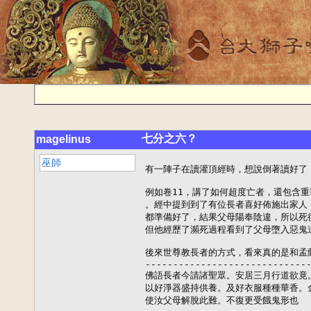
七分之六？
magelinus
巫師
有一陣子在讀灌頂經時，想說倒著讀好了
例如卷11，講了如何超度亡者，還包含重
。經中提到到了有位長者喜好佈施出家人
都準備好了，結果父母陽奉陰違，所以死後
但他經歷了瀕死過程看到了父母墮入惡鬼
後來世尊教長者的方式，看來真的是和孟
------------------------------
佛語長者今請諸聖眾。安居三月行道欲竟
以好淨器盛持供養。及好衣服種種華香。
使汝父母解脫此難。不復更受餓鬼形也
