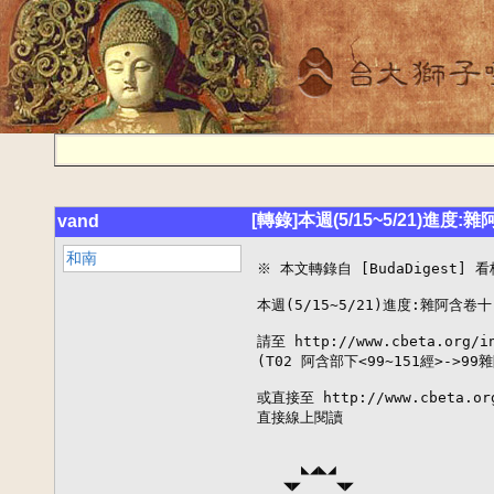
[轉錄]本週(5/15~5/21)進度:雜
vand
和南
※ 本文轉錄自 [BudaDigest] 看板
本週(5/15~5/21)進度:雜阿含卷十(
請至 http://www.cbeta.org
(T02 阿含部下<99~151經>->9
或直接至 http://www.cbeta.org/
直接線上閱讀

     ◣◢◣◢

   ◥◤    ◥◤
