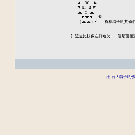
   ◢  ∩∩  ◣

   ◥ ≧。≦ ◤

   ◢◣ ○ ◢◣

     ◤◥◤◥  ╭�

   （◢◣◢◣）╯   祝福獅子吼共修
( 這隻比較像在打哈欠...但是面相還
卍 台大獅子吼