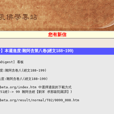
您有新信
】本週進度:雜阿含第八卷(經文188~199)
igest] 看板

雜阿含卷八(經文188~199)

)進度:雜阿含卷八(經文188~199)

cbeta.org/index.htm 中選擇適當的下載方式

~151經)-> 99 雜阿含經【劉宋 求那跋陀羅譯】)

eta.org/result/normal/T02/0099_008.htm
