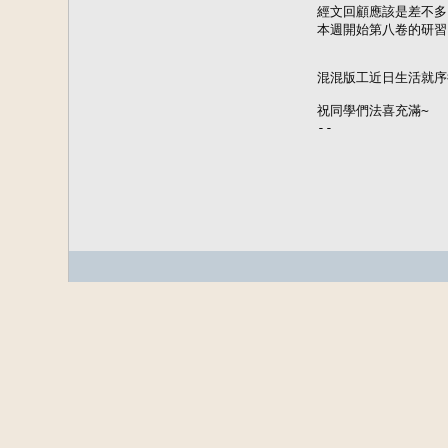
經文回顧應該是差不多
本週開始第八卷的研習
混混版工近日生活就序後
祝同學們法喜充滿~

--

             