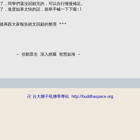
了，同學們還沒回顧完的，可以自行慢慢補足。

了，進度如果太快的話，就舉手喊一下下喔:)

再跟大家報告經文回顧的整理 ^^"

          ~ 但願眾生 深入經藏 智慧如海 ~
卍 台大獅子吼佛學專站
http://buddhaspace.org