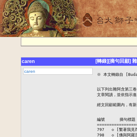
[轉錄][摘句回顧]
caren
caren
※ 本文轉錄自 [BudaD
以下列出雜阿含第三卷
文章閱讀，並依指示進
經文回顧範圍內，有新
編號      摘句標題  
================
797   ◇ [繫著我
798   ◇ [佛與阿