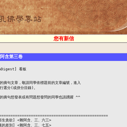
您有新信
 雜阿含第三卷
igest] 看板

的摘句文章，敬請同學依標題前的文章編號，進入

行選分(或併分目錄)。

的摘句想發表或有問題想發問的同學也請踴躍 ^^

      

================================================

見而生貪欲] <雜阿含、三、六三>

羅漢的差別] <雜阿含、三、七五>
