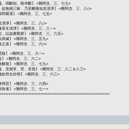
斷蘊、得斷知、根本斷] <雜阿含、三、七七>

昧後，起無相三昧，乃至離慢知見清淨] <雜阿含、三、八○>

來與阿羅漢] <雜阿含、三、七五>

與見清淨] <雜阿含、三、八○>

何緣眾生清淨] <雜阿含、三、八一>

禪思，以如實觀察] <雜阿含、三、六五>

的集與滅] <雜阿含、三、五九>

解脫之道] <雜阿含、三、六○>

五受陰] <雜阿含、三、六一>

解說] <雜阿含、三、六二>

五陰解脫] <雜阿含、三、七九>

察五蘊，見無常、苦、非我] <雜阿含、三、八二＆八三>

明離欲而生於明] <雜阿含、三、六三>

方便禪思] <雜阿含、三、六四>

智與智者] <雜阿含、三、七一>

================================================