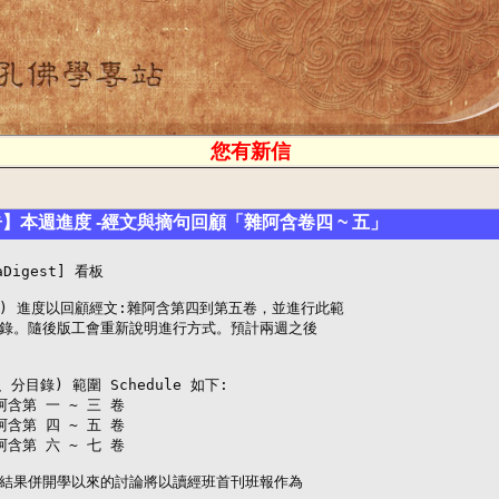
您有新信
告】本週進度 -經文與摘句回顧「雜阿含卷四 ~ 五」
igest] 看板

/23) 進度以回顧經文:雜阿含第四到第五卷，並進行此範

錄。隨後版工會重新說明進行方式。預計兩週之後

分目錄) 範圍 Schedule 如下:

雜阿含第 一 ~ 三 卷

雜阿含第 四 ~ 五 卷

雜阿含第 六 ~ 七 卷

結果併開學以來的討論將以讀經班首刊班報作為
