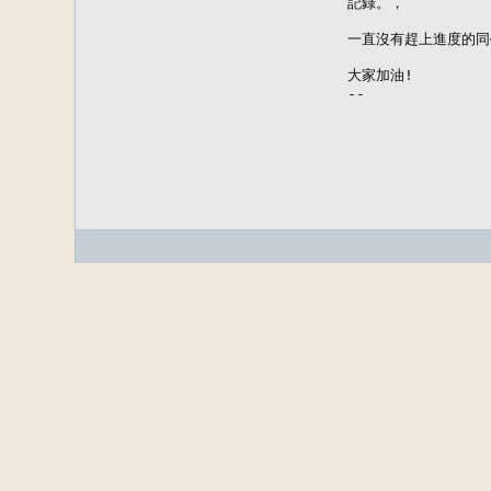
記錄。，

一直沒有趕上進度的同
大家加油!

--

             