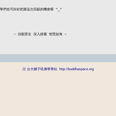
學們也可好好把握這次回顧的機會喔 ^_^

          ~ 但願眾生 深入經藏 智慧如海 ~
卍 台大獅子吼佛學專站
http://buddhaspace.org