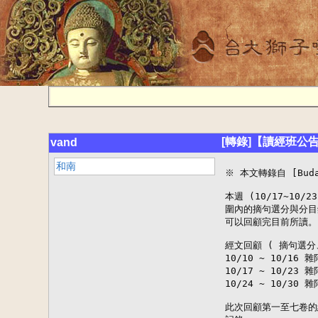
[轉錄]【讀經班公
vand
和南
※ 本文轉錄自 [BudaD
本週 (10/17~10
圍內的摘句選分與分目
可以回顧完目前所讀。

經文回顧 ( 摘句選分、
10/10 ~ 10/16 
10/17 ~ 10/23 
10/24 ~ 10/30 
此次回顧第一至七卷的