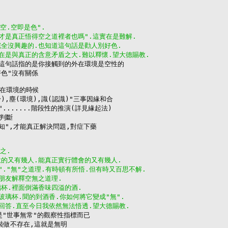
是空.空即是色".
徒才是真正悟得空之道裡者也嗎".這實在是難解.
完全沒興趣的.也知道這句話是勸人別好色.
實在是與真正的含意矛盾之大.難以釋懷.望大德賜教.
"這句話指的是你接觸到的外在環境是空性的

色"沒有關係

在環境的時候

),塵(環境),識(認識)"三事因緣和合

.......階段性的推演(詳見緣起法)

判斷

知",才能真正解決問題,對症下藥

之.
意的又有幾人.能真正實行體會的又有幾人.
"."無"之道理.有時頓有所悟.但有時又百思不解.
位朋友解釋空無之道理.
璃杯.裡面倒滿香味四溢的酒.
玻璃杯.聞的到酒香.你如何將它變成"無".
何回答.直至今日我依然無法悟透.望大德賜教.
的是"世事無常"的觀察性指標而已

裝做不存在,這就是無明
