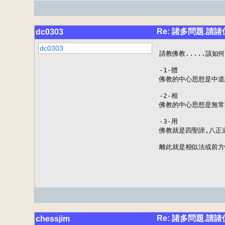
Re: 諸多問題.請
dc0303
dc0303
請教佛教.....該如何
-1-體

佛教的中心思想是中道
-2-相

佛教的中心思想是無常苦
-3-用

佛教就是四聖諦,八正道
離此就是相似法或前方
Re: 諸多問題.請
chessjim