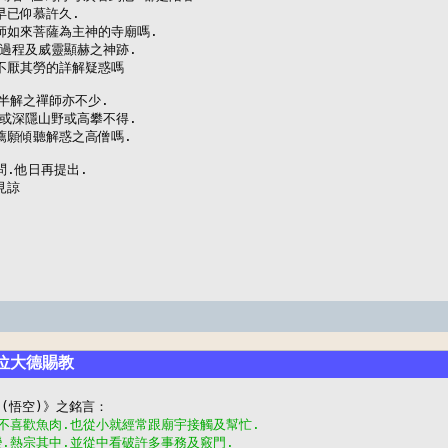
已仰慕許久.

師如來菩薩為主神的寺廟嗎.

過程及威靈顯赫之神跡.

不厭其勞的詳解疑惑嗎

半解之禪師亦不少.

或深隱山野或高攀不得.

薦願傾聽解惑之高僧嗎.

.他日再提出.

諒

諸位大德賜教
.不喜歡魚肉.也從小就經常跟廟宇接觸及幫忙.
變.熱宗其中.並從中看破許多事務及竅門.