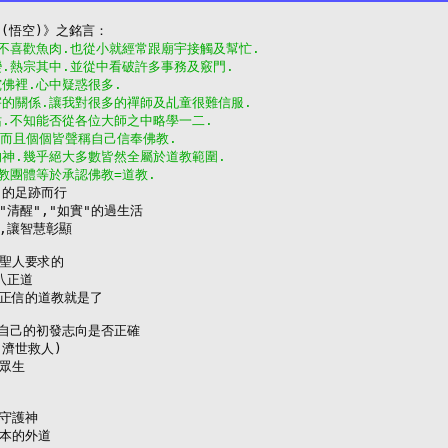
.不喜歡魚肉.也從小就經常跟廟宇接觸及幫忙.
變.熱宗其中.並從中看破許多事務及竅門.
究佛裡.心中疑惑很多.
宇的關係.讓我對很多的禪師及乩童很難信服.
站.不知能否從各位大師之中略學一二.
.而且個個皆聲稱自己信奉佛教.
的神.幾乎絕大多數皆然全屬於道教範圍.
佛教團體等於承認佛教=道教.
"的足跡而行

清醒","如實"的過生活

,讓智慧彰顯

聖人要求的

正道

正信的道教就是了

自己的初發志向是否正確

濟世救人)

眾生

守護神

本的外道
