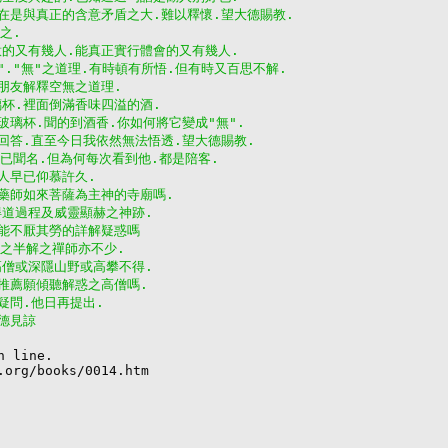
實在是與真正的含意矛盾之大.難以釋懷.望大德賜教.
之.
意的又有幾人.能真正實行體會的又有幾人.
"."無"之道理.有時頓有所悟.但有時又百思不解.
位朋友解釋空無之道理.
璃杯.裡面倒滿香味四溢的酒.
玻璃杯.聞的到酒香.你如何將它變成"無".
何回答.直至今日我依然無法悟透.望大德賜教.
早已聞名.但為何每次看到他.都是陪客.
敝人早已仰慕許久.
奉藥師如來菩薩為主神的寺廟嗎.
得道過程及威靈顯赫之神跡.
.能不厭其勞的詳解疑惑嗎
半之半解之禪師亦不少.
高僧或深隱山野或高攀不得.
否推薦願傾聽解惑之高僧嗎.
疑問.他日再提出.
大德見諒
n line.

.org/books/0014.htm