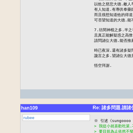
以他之慈悲大德.敝人早
有人知道.有專供奉藥
而且很想知道他的得道
可否望知道的大德.能
7.坊間神棍之多.半之
且真正能解疑惑之高僧
請問諸位大德.能否推
時已夜深.還有諸多疑問
讒言之多.望諸位大德見
悟空拜謝.
Re: 諸多問題.請
han109
rubee
> 我從小就喜歡吃菜
> 要目前為止依然不