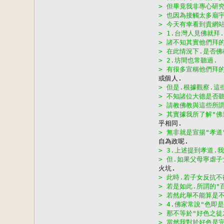
> 但畢竟我非專心研
> 也因為接觸太多廟
> 今天有幸看到貴網
> 1.台灣人見佛就拜
> 諸不知其實他們拜
> 在此情況下.是否
> 2.坊間也常聽過.
> 有很多宣稱他們拜
> 但是.根據觀察.
> 不知諸位大德是否
> 請教佛教與這些所
> 其實據我所了解"
> 無非就是宣揚"孝道
> 3.上述提到孝道.
> 但.如果父母寧虐
> 此時.若子女反抗
> 若是如此.所謂的"
> 若然此舉不能算是
> 4.佛家常說"色即
> 那不等於"好色之
> 當然我對於好色是