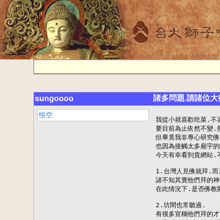
諸多問題.請諸位大
sungoooo
悟空
我從小就喜歡吃菜.不
要目前為止依然不變.
但畢竟我非專心研究佛裡
也因為接觸太多廟宇的
今天有幸看到貴網站.
1.台灣人見佛就拜.而
諸不知其實他們拜的神
在此情況下.是否佛教團
2.坊間也常聽過.

有很多宣稱他們拜的才