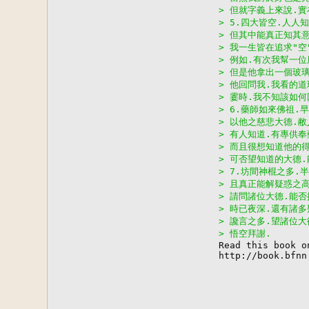
> 但就字義上來說.
> 5.四大皆空.人人知
> 但其中能真正知其
> 我一生皆在追求"空
> 例如.有次我幫一
> 但是他拿出一個玻
> 他回問我.我看的道
> 霎時.我不知該如
> 6.藥師如來佛祖.
> 以他之慈悲大德.
> 有人知道.有專供
> 而且很想知道他的
> 可否望知道的大德
> 7.坊間神棍之多.
> 且真正能解疑惑之
> 請問諸位大德.能
> 時已夜深.還有諸多
> 讒言之多.望諸位
> 悟空拜謝.

Read this book o
http://book.bfnn