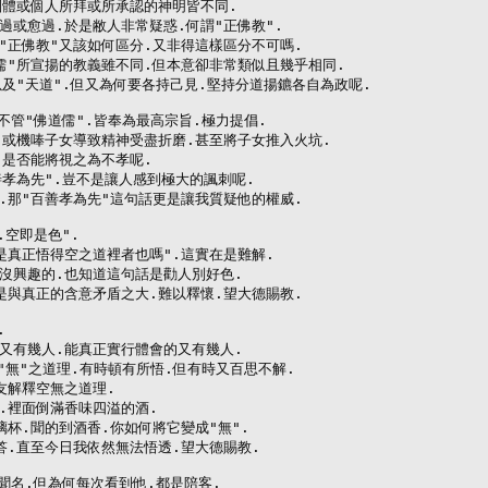
團體或個人所拜或所承認的神明皆不同.

或愈過.於是敝人非常疑惑.何謂"正佛教".

"正佛教"又該如何區分.又非得這樣區分不可嗎.

儒"所宣揚的教義雖不同.但本意卻非常類似且幾乎相同.

及"天道".但又為何要各持己見.堅持分道揚鑣各自為政呢.

不管"佛道儒".皆奉為最高宗旨.極力提倡.

.或機唪子女導致精神受盡折磨.甚至將子女推入火坑.

是否能將視之為不孝呢.

孝為先".豈不是讓人感到極大的諷刺呢.

.那"百善孝為先"這句話更是讓我質疑他的權威.

空即是色".

是真正悟得空之道裡者也嗎".這實在是難解.

沒興趣的.也知道這句話是勸人別好色.

是與真正的含意矛盾之大.難以釋懷.望大德賜教.



又有幾人.能真正實行體會的又有幾人.

"無"之道理.有時頓有所悟.但有時又百思不解.

解釋空無之道理.

.裡面倒滿香味四溢的酒.

杯.聞的到酒香.你如何將它變成"無".

答.直至今日我依然無法悟透.望大德賜教.

聞名.但為何每次看到他.都是陪客.
