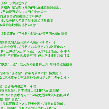
究佛裡.心中疑惑很多.
宇的關係.讓我對很多的禪師及乩童很難信服.
站.不知能否從各位大師之中略學一二.
.而且個個皆聲稱自己信奉佛教.
的神.幾乎絕大多數皆然全屬於道教範圍.
佛教團體等於承認佛教=道教.
的才是真正的"正佛教"或諸如此類不同名稱的團體
這些團體或個人所拜或所承認的神明皆不同.
聽說過或愈過.於是敝人非常疑惑.何謂"正佛教".
謂的"正佛教"又該如何區分.又非得這樣區分不可嗎.
佛道儒"所宣揚的教義雖不同.但本意卻非常類似且幾
"以及"天道".但又為何要各持己見.堅持分道揚鑣各
我想不管"佛道儒".皆奉為最高宗旨.極力提倡.
子女.或機唪子女導致精神受盡折磨.甚至將子女推入
不從.是否能將視之為不孝呢.
百善孝為先".豈不是讓人感到極大的諷刺呢.
不孝.那"百善孝為先"這句話更是讓我質疑他的權威.
是空.空即是色".
徒才是真正悟得空之道裡者也嗎".這實在是難解.
完全沒興趣的.也知道這句話是勸人別好色.