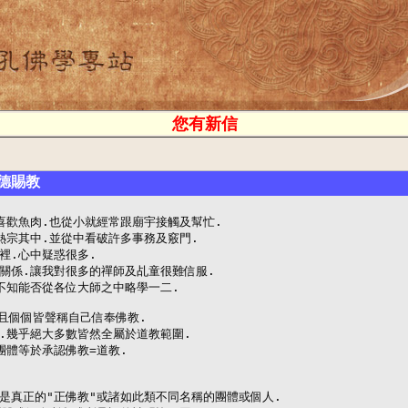
您有新信
德賜教
喜歡魚肉.也從小就經常跟廟宇接觸及幫忙.

熱宗其中.並從中看破許多事務及竅門.

.心中疑惑很多.

關係.讓我對很多的禪師及乩童很難信服.

不知能否從各位大師之中略學一二.

且個個皆聲稱自己信奉佛教.

.幾乎絕大多數皆然全屬於道教範圍.

體等於承認佛教=道教.

是真正的"正佛教"或諸如此類不同名稱的團體或個人.
