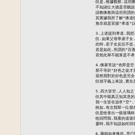
但是.根據觀察.這些
不知諸位大德是否聽說過
請教佛教與這些所謂的
其實據我所了解"佛道
無非就是宣揚"孝道"以
3.上述提到孝道.我想
但.如果父母寧虐子女
此時.若子女反抗不從.
若是如此.所謂的"百善
若然此舉不能算是不孝
4.佛家常說"色即是空.
那不等於"好色之徒才
當然我對於好色是完全
但就字義上來說.實在
5.四大皆空.人人知之.
但其中能真正知其意的
我一生皆在追求"空".
例如.有次我幫一位朋友
但是他拿出一個玻璃杯
他回問我.我看的道玻璃
霎時.我不知該如何回
6.藥師如來佛祖.早已