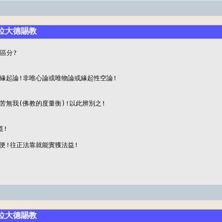
諸位大德賜教
區分?

緣起論!非唯心論或唯物論或緣起性空論!

無我(佛教的度量衡)!以此辨別之!

!

便!往正法靠就能實獲法益!
諸位大德賜教