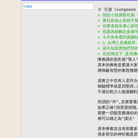
nike
> 我從小就喜歡吃菜
> 要目前為止依然不
> 但畢竟我非專心研
> 也因為接觸太多廟
> 今天有幸看到貴網
> 1.台灣人見佛就拜
> 諸不知其實他們拜
> 在此情況下.是否

佛教講的是依循"聖人
原本的佛教是要讓大家"
將障蔽智慧的東西撥開
道教之中也有人是符合
檢驗標準就是四聖諦,八
不過比較少人能接觸到
所謂的"拜",其實要看
如果正確(指普渡煩惱,
那麼一切願意圓滿你的
都可以稱之為"護法"

原本佛教並沒有那麼多
很多密宗的神祈都是原