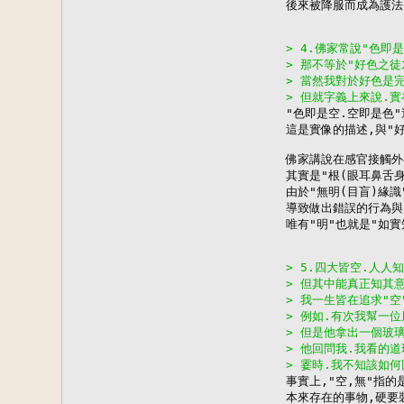
後來被降服而成為護法

> 4.佛家常說"色即
> 那不等於"好色之
> 當然我對於好色是
> 但就字義上來說.

"色即是空.空即是色
這是實像的描述,與"好
佛家講說在感官接觸外
其實是"根(眼耳鼻舌身
由於"無明(目盲)緣識"
導致做出錯誤的行為與
唯有"明"也就是"如實
> 5.四大皆空.人人知
> 但其中能真正知其
> 我一生皆在追求"空
> 例如.有次我幫一
> 但是他拿出一個玻
> 他回問我.我看的道
> 霎時.我不知該如

事實上,"空,無"指
本來存在的事物,硬要