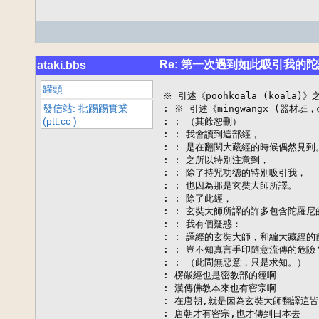
Re: 第一次遇到如此吸引我的
ataki.bbs
罐頭
※ 引述《poohkoala (koala)》
發信站: 批踢踢實業
: ※ 引述《mingwangx (器材班
(ptt.cc )
: : （其餘恕刪）

: : 我會讀到這部經，

: : 是在翻閱大藏經的時候偶然見到。
: : 之所以特別注意到，

: : 除了持咒功德的特別吸引我，

: : 也因為那是玄奘大師所譯。

: : 除了此經，

: : 玄奘大師所譯的許多包含陀羅尼
: : 我有個疑惑：

: : 譯經的玄奘大師，和編大藏經的前
: : 豈不知真言手印隨意流傳的危險？
: : （此問無惡意，只是求知。）

: 楞嚴經也是密教部的經啊

: 漢傳佛教本來也有密宗啊

: 在唐朝,就是因為玄奘大師翻譯這皆
: 唐朝才有密宗,也才傳到日本去
