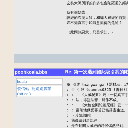
玄奘大師所譯的許多包含陀羅尼的經典
我有個疑惑：

譯經的玄奘大師，和編大藏經的前賢，
豈不知真言手印隨意流傳的危險？

（此問無惡意，只是求知。）
Re: 第一次遇到如此吸引我的
poohkoala.bbs
koala
※ 引述《mingwangx (器材班，○
發信站: 批踢踢實業
: ※ 引述《dannes0325 (善解)
(ptt.cc )
: :   《大藏秘要》云：一切真言
: : 法，得盜法罪，所作不成。

: :   《大輪金剛陀羅尼經》云
: : 當落地獄受罪苦已當落畜生道。

: （其餘恕刪）

: 我會讀到這部經，

: 是在翻閱大藏經的時候偶然見到。
