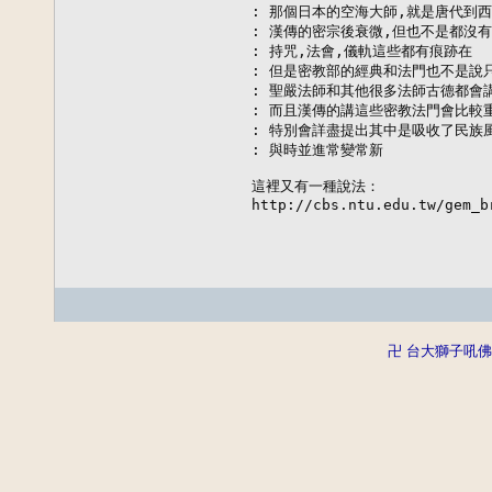
: 那個日本的空海大師,就是唐代到西
: 漢傳的密宗後衰微,但也不是都沒有

: 持咒,法會,儀軌這些都有痕跡在

: 但是密教部的經典和法門也不是說只
: 聖嚴法師和其他很多法師古德都會講
: 而且漢傳的講這些密教法門會比較重
: 特別會詳盡提出其中是吸收了民族
: 與時並進常變常新

這裡又有一種說法：

http://cbs.ntu.edu.tw/gem_b
卍 台大獅子吼