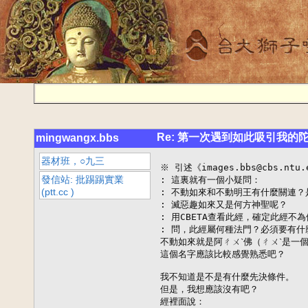
Re: 第一次遇到如此吸引我的
mingwangx.bbs
器材班，○九三
※ 引述《images.bbs@cbs.nt
發信站: 批踢踢實業
: 這裏就有一個小疑問：

(ptt.cc )
: 不動如來和不動明王有什麼關連？
: 滅惡趣如來又是何方神聖呢？

: 用CBETA查看此經，確定此經不
: 問，此經屬何種法門？必須要有什
不動如來就是阿ㄔㄨˋ佛（ㄔㄨˋ是一個
這個名字應該比較感覺熟悉吧？

我不知道是不是有什麼先決條件。

但是，我想應該沒有吧？

經裡面說：
