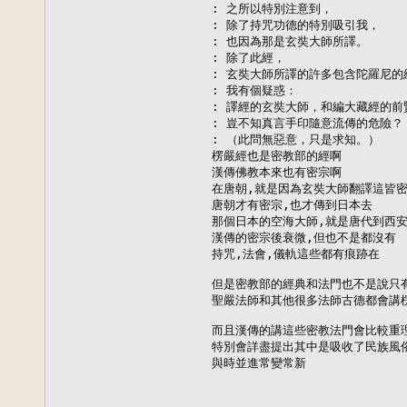
: 之所以特別注意到，

: 除了持咒功德的特別吸引我，

: 也因為那是玄奘大師所譯。

: 除了此經，

: 玄奘大師所譯的許多包含陀羅尼的
: 我有個疑惑：

: 譯經的玄奘大師，和編大藏經的前賢
: 豈不知真言手印隨意流傳的危險？

: （此問無惡意，只是求知。）

楞嚴經也是密教部的經啊

漢傳佛教本來也有密宗啊

在唐朝,就是因為玄奘大師翻譯這皆密
唐朝才有密宗,也才傳到日本去

那個日本的空海大師,就是唐代到西安
漢傳的密宗後衰微,但也不是都沒有

持咒,法會,儀軌這些都有痕跡在

但是密教部的經典和法門也不是說只有
聖嚴法師和其他很多法師古德都會講楞
而且漢傳的講這些密教法門會比較重理
特別會詳盡提出其中是吸收了民族風俗
與時並進常變常新