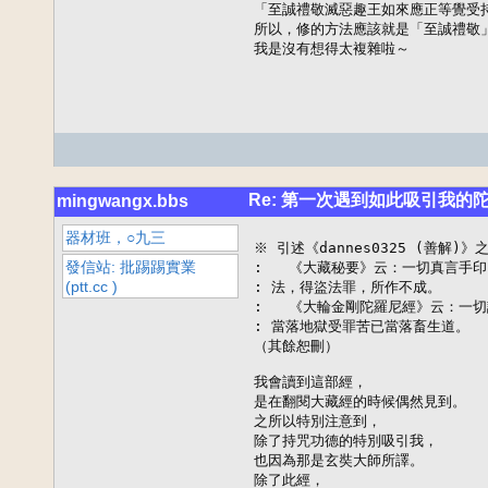
「至誠禮敬滅惡趣王如來應正等覺受持
所以，修的方法應該就是「至誠禮敬」
我是沒有想得太複雜啦～
Re: 第一次遇到如此吸引我的
mingwangx.bbs
器材班，○九三
※ 引述《dannes0325 (善解)》
發信站: 批踢踢實業
:   《大藏秘要》云：一切真言手
(ptt.cc )
: 法，得盜法罪，所作不成。

:   《大輪金剛陀羅尼經》云：一
: 當落地獄受罪苦已當落畜生道。

（其餘恕刪）

我會讀到這部經，

是在翻閱大藏經的時候偶然見到。

之所以特別注意到，

除了持咒功德的特別吸引我，

也因為那是玄奘大師所譯。

除了此經，
