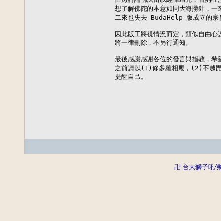
想了解佛陀的本意如同大海撈針，一來
二來也失去 BudaHelp 版成立的宗
因此版工將視情況而定，類似自由心證
將一律刪除，不另行通知。

最後感謝感謝各位的發言與指教，希望
之前請以(1)修多羅相應，(2)不越
提醒自己。

                          
卍 台大獅子吼