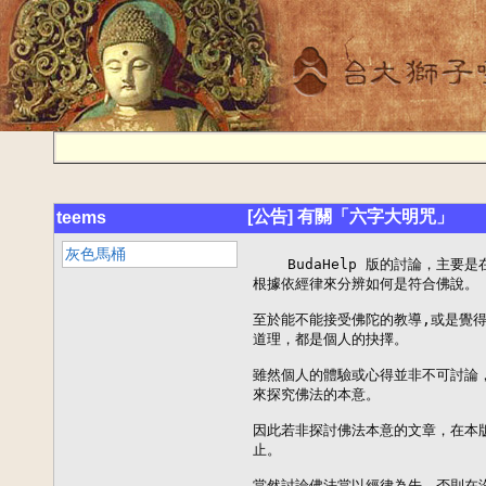
[公告] 有關「六字大明咒」
teems
灰色馬桶
    BudaHelp 版的討論，主要
根據依經律來分辨如何是符合佛說。

至於能不能接受佛陀的教導,或是覺得
道理，都是個人的抉擇。

雖然個人的體驗或心得並非不可討論，
來探究佛法的本意。

因此若非探討佛法本意的文章，在本版
止。

當然討論佛法當以經律為先，否則在沒