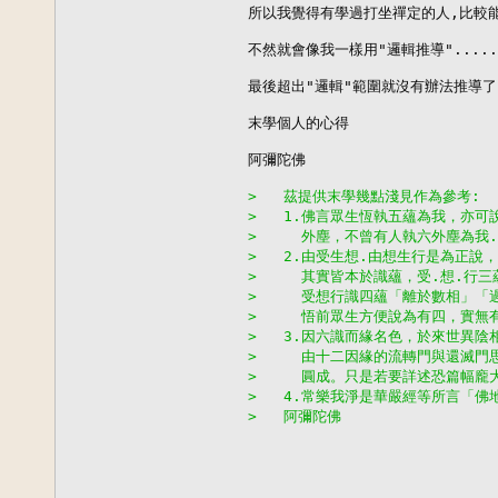
所以我覺得有學過打坐禪定的人,比較能深
不然就會像我一樣用"邏輯推導".....

最後超出"邏輯"範圍就沒有辦法推導了

末學個人的心得

阿彌陀佛

>   茲提供末學幾點淺見作為參考:
>   1.佛言眾生恆執五蘊為我，亦
>     外塵，不曾有人執六外塵為我
>   2.由受生想.由想生行是為正
>     其實皆本於識蘊，受.想.行
>     受想行識四蘊「離於數相」「
>     悟前眾生方便說為有四，實無
>   3.因六識而緣名色，於來世異陰
>     由十二因緣的流轉門與還滅
>     圓成。只是若要詳述恐篇幅
>   4.常樂我淨是華嚴經等所言「
>   阿彌陀佛