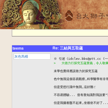
Re: 三結與五取蘊
teems
灰色馬桶
>   大德力行探究五蘊實義，令人敬
末學也覺得應該致力於探究五蘊

色中無我這個容易觀察,科學醫學有非常
但是受想行識中無我,這好難ㄛ

不容易體驗... 曾有善知識對我說要"
但是我腿都盤不起來,坐都坐不好了...