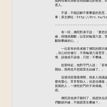
能夠培養出洞察世間因緣法的智慧，而
度人。

　　不過，不能誤解不要攀援的意思，參
事：原文網址：http://0rz.tw/Szb
---------------------------
　　有一回，佛陀對弟子說：「要把自
緣，煩惱就難斷；以至於輪迴六道，苦
斷除攀緣的心。」

　　一位富有的長者聽了佛陀的開示後
，決心好好修行，不再輪迴六道受苦，
壞、該做或不該做，只想：不攀緣。

　　從那時起，他對守門人說：「若有
開始，我再也不想跟眾生結緣了。」

　　這個消息慢慢傳開，很多人就議論
麼有愛心、常常幫助人；但是信佛後，
貧困的人，一律拒於門外不肯佈施。「
惑。

　　佛陀其他弟子聽到了，就趕快去請
們斷絕外緣，不能跟眾生攀緣？」
