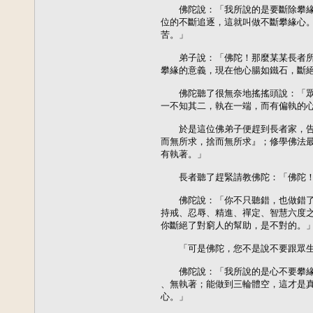
　　佛陀說：「我所說的是要斷除攀緣
位的不斷追逐，這就叫做不斷攀緣心。
苦。」

　　弟子說：「佛陀！那麼某某長者所
攀緣的意義，現在他心腸如鐵石，斷絕
　　佛陀聽了很無奈地搖搖頭說：「眾
一不知其二，執在一端，而有偏執的心
　　於是這位佛弟子便趕到長者家，告
而無所求，捨而無所求』；修學佛法最
有執著。」

　　長者聽了趕緊請教佛陀：「佛陀！
　　佛陀說：「你不只聽錯，也做錯了
持戒、忍辱、精進、禪定、智慧六度之
你斷絕了對窮人的幫助，是不對的。」
　　「可是佛陀，您不是說不要跟眾生
　　佛陀說：「我所說的是心不要攀緣
、無執著；能做到三輪體空，這才是真
心。」
