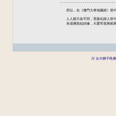
---------------------------
　　所以，在《佛門大孝地藏經》當中
　　人人願力各不同，菩薩化跡人世中
　　未成佛前結好緣，大愛常留典範
卍 台大獅子吼