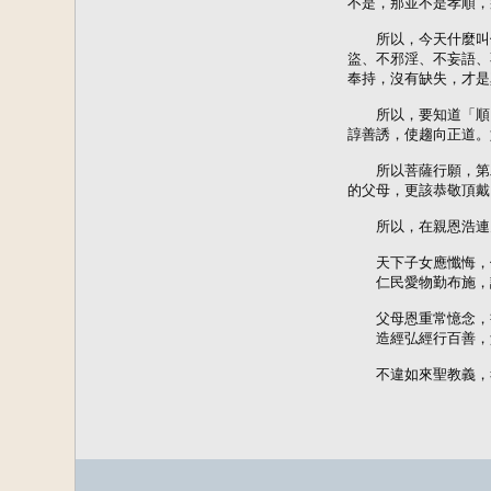
不是，那並不是孝順，
　　所以，今天什麼叫
盜、不邪淫、不妄語、
奉持，沒有缺失，才是
　　所以，要知道「順
諄善誘，使趨向正道。
　　所以菩薩行願，第
的父母，更該恭敬頂戴
　　所以，在親恩浩連
　　天下子女應懺悔，
　　仁民愛物勤布施，
　　父母恩重常憶念，
　　造經弘經行百善，
　　不違如來聖教義，