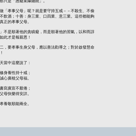
那只是「愚癡業緣纏繞」。

做「孝事父母」呢？就是要守持五戒－－不殺生、不偷

不飲酒；十善：身三業、口四業、意三業。這些都能夠

真正的孝事父母。

」不是順著他的貪瞋癡，而是順著他的習氣，以和而諄

如此才是報親恩！

二，要孝事生身父母，應以善法勸導之；對於啟發慧命

！

天當中這麼說了：

修身養性持十戒；

誠心廣植父母福。

書寫廣宣不厭倦；

父母快樂得安詳。

孝養敬順能兩全。