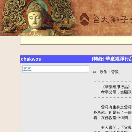
[轉錄] 華巖經淨行
chakwos
五五
◎　原作：雪狼

－－－－－－－－－－
　　《華巖經淨行品》
　　孝事父母，當願眾
－－－－－－－－－－
　　父母有生身之父母
身所來。但是有了一個
義，在佛教當中強調，
　　有人會問：「父母