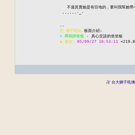
   不過其實她是有目地的，要叫我幫她帶小
 ......-_-

卍 
獅子吼站
⊙ 
禪與靜坐板
◆ 修改: 
05/09/27 10:53:11 
<219.8
卍 台大獅子吼