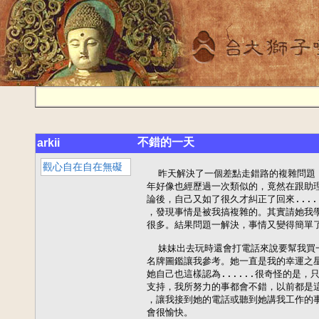
不錯的一天
arkii
觀心自在自在無礙
   昨天解決了一個差點走錯路的複雜問題，
 年好像也經歷過一次類似的，竟然在跟助理
 論後，自己又如了很久才糾正了回來......
 ，發現事情是被我搞複雜的。其實請她我學
 很多。結果問題一解決，事情又變得簡單了
   妹妹出去玩時還會打電話來說要幫我買一
 名牌圖鑑讓我參考。她一直是我的幸運之星
 她自己也這樣認為......很奇怪的是，只
 支持，我所努力的事都會不錯，以前都是這
 ，讓我接到她的電話或聽到她講我工作的事
 會很愉快。
