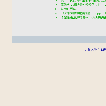
>  負...我就簡單跟來帶牠的助
>  流浪狗，所以個性怪怪的，叫 ha
>  幫我們照顧。
>   那個助理對牠蠻好的，happ
>  希望牠去洗澡時都乖，快快樂樂去
卍 台大獅子吼