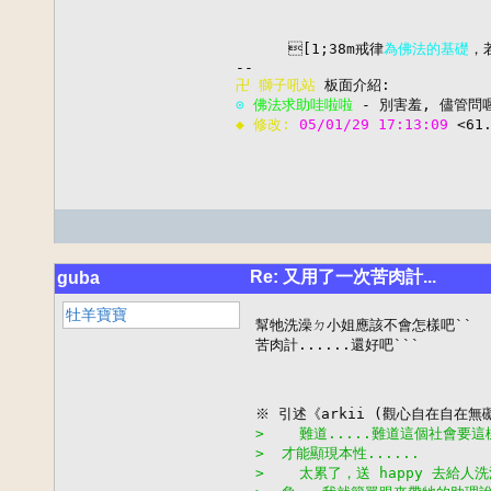
      [1;38m戒律
為佛法的基礎
，
卍 
獅子吼站
⊙ 
佛法求助哇啦啦
◆ 修改: 
05/01/29 17:13:09 
<61
Re: 又用了一次苦肉計...
guba
牡羊寶寶
幫牠洗澡ㄉ小姐應該不會怎樣吧``

苦肉計......還好吧```

>    難道.....難道這個社會
>  才能顯現本性......
>    太累了，送 happy 去給人