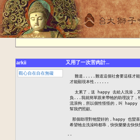
又用了一次苦肉計...
arkii
觀心自在自在無礙
   難道.....難道這個社會要這樣才
 才能顯現本性......

   太累了，送 happy 去給人洗澡，又怕
 負...我就簡單跟來帶牠的助理說了，
 流浪狗，所以個性怪怪的，叫 happy 
 幫我們照顧。

  那個助理對牠蠻好的，happy 也蠻
 希望牠去洗澡時都乖，快快樂樂去快快樂
--
