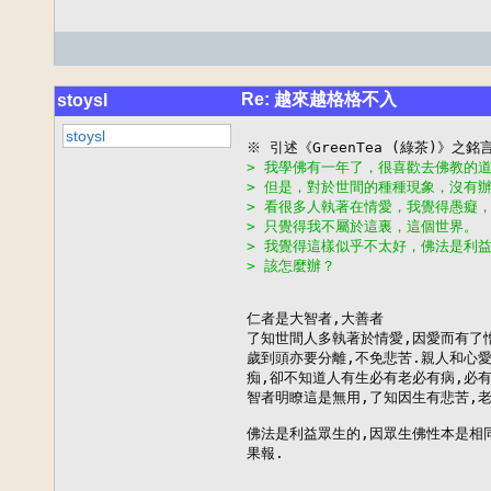
Re: 越來越格格不入
stoysl
stoysl
> 我學佛有一年了，很喜歡去佛教的
> 但是，對於世間的種種現象，沒有
> 看很多人執著在情愛，我覺得愚癡
> 只覺得我不屬於這裏，這個世界。
> 我覺得這樣似乎不太好，佛法是利
> 該怎麼辦？ 
仁者是大智者,大善者

了知世間人多執著於情愛,因愛而有了憎
歲到頭亦要分離,不免悲苦.親人和心愛
痴,卻不知道人有生必有老必有病,必有
智者明瞭這是無用,了知因生有悲苦,老
佛法是利益眾生的,因眾生佛性本是相同
果報.