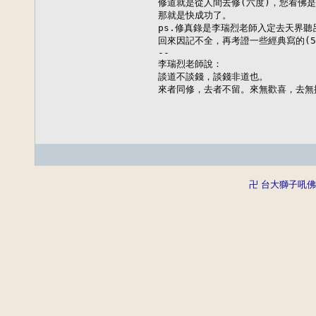
修道就是從人間去修(六度)，您看佛是
那就是快成功了。

ps.修真錄是李瑞烈老師入定去天界聽呂
回來因記不全，再考證一些經典寫的(50
--

李瑞烈老師說：

談道不談錢，談錢非道也。

來者同修，去者不留。來無歡喜，去無
卍 台大獅子吼