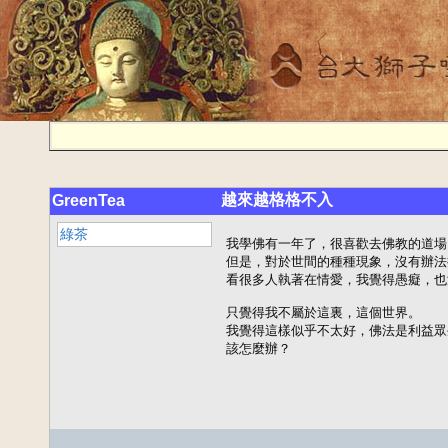
越來越格格不入
GreenTea
綠茶
我學佛有一年了，很喜歡去佛教的道場
但是，對於世間的種種現象，沒有辦法
看很多人執著在情愛，我覺得愚癡，也
只覺得我不屬於這裏，這個世界。

我覺得這樣似乎不太好，佛法是利益眾
該怎麼辦？