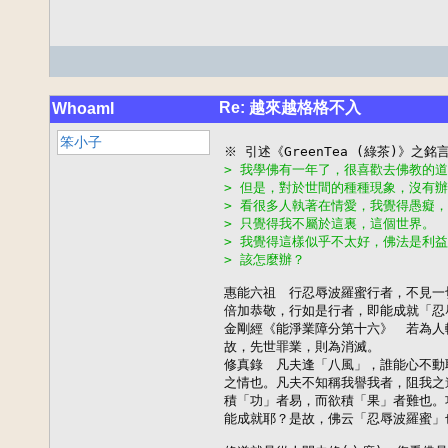
Re: 越來越格格不入
WhoamI
笨小子
> 我學佛有一年了，很喜歡去佛教的
> 但是，對於世間的種種現象，沒有
> 看很多人執著在情愛，我覺得愚癡
> 只覺得我不屬於這裏，這個世界。
> 我覺得這樣似乎不太好，佛法是利
> 該怎麼辦？
惠能六祖　行忍辱波羅蜜行者，不見一
倍加恭敬，行如是行者，即能成就「忍
金剛經《能淨業障分第十六》　若為人
故，先世罪業，則為消滅。

修真錄　凡夫逢「八風」，誰能心不動
之情也。凡夫不知稱我譽我者，阻我之
積「功」者易，而欲積「果」者難也。
能成就耶？是故，佛云「忍辱波羅蜜」也