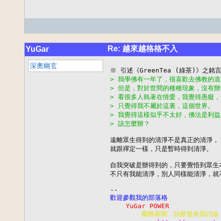
Re: 越來越格格不入
YuGar
深奧幽玄
> 我學佛有一年了，很喜歡去佛教的
> 但是，對於世間的種種現象，沒有
> 看很多人執著在情愛，我覺得愚癡
> 只覺得我不屬於這裏，這個世界。
> 我覺得這樣似乎不太好，佛法是利
> 該怎麼辦？
遠離眾生得到的清淨不是真正的清淨，

就跟禪定一樣，只是暫時得到清淨。

自我突破是辦得到的，只要覺悟到眾生本
不只有我能清淨，別人同樣能清淨，就
歡迎參觀我的部落格
    YuGar POWER
        圍棋新聞．詰棋發表與