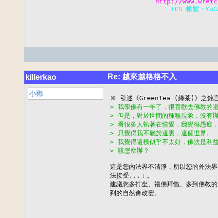
            http://www.wretc
                IGS 帳號：Y
Re: 越來越格格不入
killerkao
小鄧
> 我學佛有一年了，很喜歡去佛教的
> 但是，對於世間的種種現象，沒有
> 看很多人執著在情愛，我覺得愚癡
> 只覺得我不屬於這裏，這個世界。
> 我覺得這樣似乎不太好，佛法是利
> 該怎麼辦？
這是您內法界不清淨，所以您的外法界
法接受...﹞。

建議您多打坐、禮佛拜懺、多到佛教的
到的自然會改變。