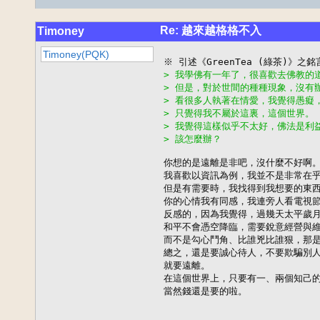
Re: 越來越格格不入
Timoney
Timoney(PQK)
> 我學佛有一年了，很喜歡去佛教的
> 但是，對於世間的種種現象，沒有
> 看很多人執著在情愛，我覺得愚癡
> 只覺得我不屬於這裏，這個世界。
> 我覺得這樣似乎不太好，佛法是利
> 該怎麼辦？
你想的是遠離是非吧，沒什麼不好啊。
我喜歡以資訊為例，我並不是非常在乎
但是有需要時，我找得到我想要的東西
你的心情我有同感，我連旁人看電視節
反感的，因為我覺得，過幾天太平歲月
和平不會憑空降臨，需要銳意經營與維
而不是勾心鬥角、比誰兇比誰狠，那是
總之，還是要誠心待人，不要欺騙別人
就要遠離。

在這個世界上，只要有一、兩個知己的
當然錢還是要的啦。