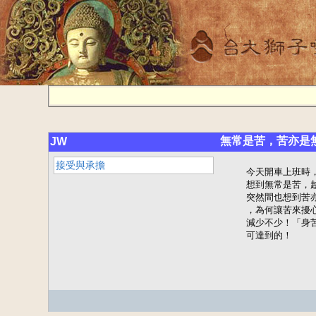
無常是苦，苦亦是無
JW
接受與承擔
    今天開車上班時
    想到無常是苦，越
    突然間也想到苦
    ，為何讓苦來擾
    減少不少！「身
    可達到的！