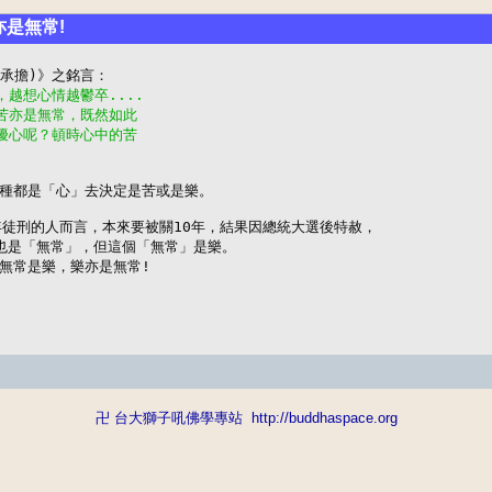
亦是無常!
，越想心情越鬱卒....
到苦亦是無常，既然如此
來擾心呢？頓時心中的苦
種都是「心」去決定是苦或是樂。

年徒刑的人而言，本來要被關10年，結果因總統大選後特赦，

也是「無常」，但這個「無常」是樂。

無常是樂，樂亦是無常!
卍 台大獅子吼佛學專站
http://buddhaspace.org