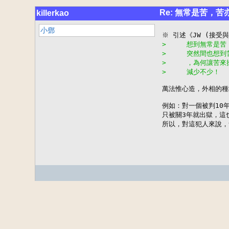
Re: 無常是苦，苦
killerkao
小鄧
>     想到無常是苦
>     突然間也想
>     ，為何讓苦
>     減少不少！
萬法惟心造，外相的種
例如：對一個被判10
只被關3年就出獄，這
所以，對這犯人來說，