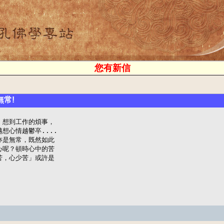
您有新信
常!
，想到工作的煩事，

想心情越鬱卒....

亦是無常，既然如此

心呢？頓時心中的苦

苦，心少苦」或許是
