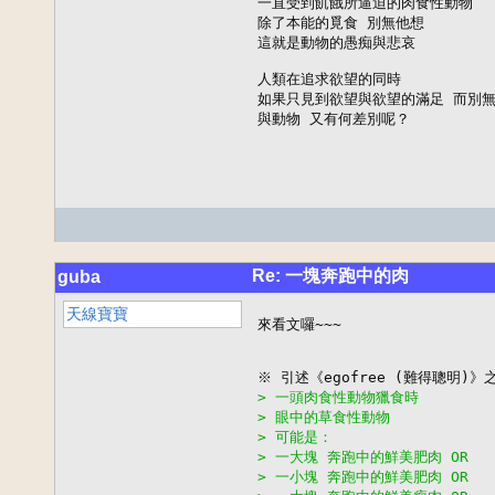
一直受到飢餓所逼迫的肉食性動物

除了本能的覓食 別無他想

這就是動物的愚痴與悲哀

人類在追求欲望的同時

如果只見到欲望與欲望的滿足 而別無
與動物 又有何差別呢？
Re: 一塊奔跑中的肉
guba
天線寶寶
來看文囉~~~

> 一頭肉食性動物獵食時
> 眼中的草食性動物
> 可能是：
> 一大塊 奔跑中的鮮美肥肉 OR
> 一小塊 奔跑中的鮮美肥肉 OR