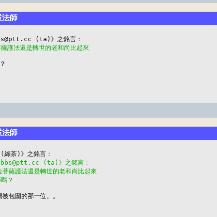
聖嚴法師
菩薩護法還是轉世的老和尚比起來
？
聖嚴法師
bbs@ptt.cc (ta)》之銘言：
哪位菩薩護法還是轉世的老和尚比起來
師嗎？
廟被包圍的那一位。。
