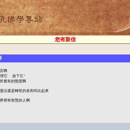
您有新信
師
言啊

理它  放下它'

所應有的態度啊

護法還是轉世的老和尚比起來

界裡有智慧的人啊