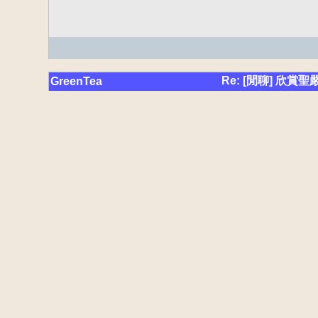
Re: [閒聊] 欣賞
GreenTea
綠茶
> > 誰呀？有這種的
>     聽說是在南
>     他自己封的～
咦！自己封的！

聖嚴師父皈依時告訴我
因為無法證實的事，還
Re: [閒聊] 欣賞
egofree