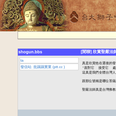
[閒聊] 欣賞聖嚴法
shogun.bbs
ta
真是欣賞他在選後的發
發信站: 批踢踢實業 (ptt.cc )
'面對它  接受它  處
這真是我們全體台灣人
跟那位號稱是哪位菩薩
聖嚴法師真是台灣佛教