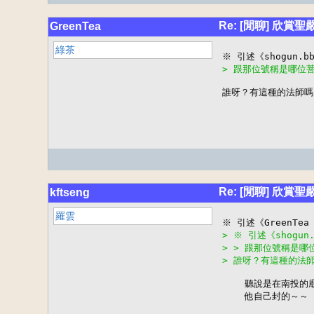
Re: [閒聊] 欣賞
GreenTea
綠茶
> 跟那位號稱是哪位
誰呀？有這種的法師嗎
Re: [閒聊] 欣賞
kftseng
羅雲
> ※ 引述《shogun.
> > 跟那位號稱是
> 誰呀？有這種的法
    聽說是在南投的
    他自己封的～～