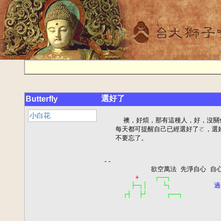
選好了
Butterfly
小白花
     襖，好煩，那有這種人，好，沒關
   每天都可提醒自己已經選好了ㄛ，選好
   不要忘了。

--

            欲空萬法 先淨自心 
+
┌──┐
├─┐│    └┐
過
┌┤  ├┘     ┌──┐