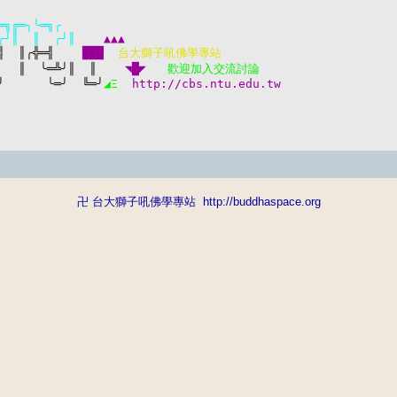
═╗
╔═╮╰═╗╭    
╭╯
║  ║  ╭╯║    
╣  ║╭╬═╣    
███
  台大獅子吼佛學專站
   ║  
╰═╩╯║  ║    
◥█◤
   歡迎加入交流討論  
╯  
    ╰═╯  ╚═╯
◢Ξ 
 http://cbs.ntu.edu.tw
卍 台大獅子吼佛學專站
http://buddhaspace.org