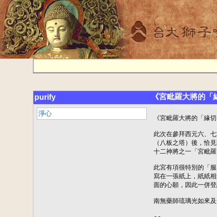
《宮毗羅大將的「
purify
淨心
《宮毗羅大將的「緣切
此次在參拜西元六、七
（八板之塔）後，恰見
十二神將之一「宮毗羅
此宮有項很特別的「服
寫在一張紙上，紙紙相
面的心願，因此一併登
南無藥師琉璃光如來及
--
