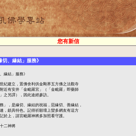
您有新信
緣切、緣結」服務》
、緣結」服務》

世紀建立，置佛舍利供金剛界五方佛之法觀寺

附近有安井「金毗羅宮」（「金毗羅」即藥師

」之另譯），因此途經參訪。

務」，是緣切、緣結的祝福，惡緣切、善緣結，

連，頗具特色。記得祈願壇上蠻多網友有這方

記於上，請宮毗羅神將多加照看守護。

十二神將
