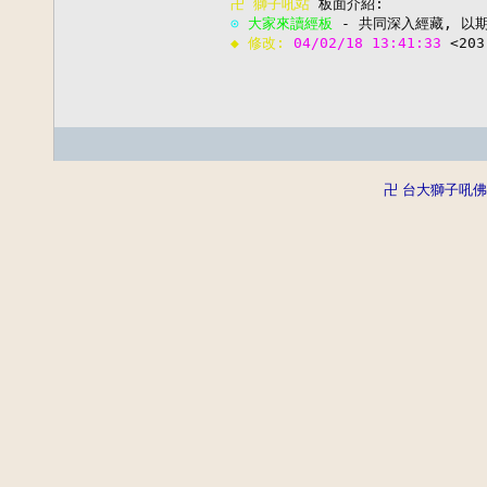
卍 
獅子吼站
⊙ 
大家來讀經板
◆ 修改: 
04/02/18 13:41:33 
<203
卍 台大獅子吼