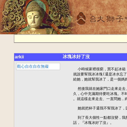
冰塊冰好了沒
arkii
觀心自在自在無礙
      小時候家裡很窮，買不起冰箱
    就說要幫我冰冰塊(還是冰水忘了
    給她，她就幫我冰了，是一個媽媽
      然後我就在她家門口走來走去
    久，心中充滿期待要吃冰塊。不
    。就這樣走來走去、一直問她，終於.
      她就把杯子還我不幫我冰了，因
      到了長大個性一點都沒變，我
    話，『冰塊冰好了沒』。