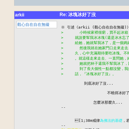
Re: 冰塊冰好了沒
arkii
觀心自在自在無礙
>       小時候家裡很窮，買不起冰
>     就說要幫我冰冰塊(還是冰水忘
>     給她，她就幫我冰了，是一個媽
>       然後我就在她家門口走來走
>     久，心中充滿期待要吃冰塊。
>     。就這樣走來走去、一直問她，終於
>       她就把杯子還我不幫我冰了，
>       到了長大個性一點都沒變，
>     話，『冰塊冰好了沒』。
          到底冰好了沒...

                    不曉得冰好了
              怎麼冰那麼久...

--

      [1;38m戒律
為佛法的基礎
，