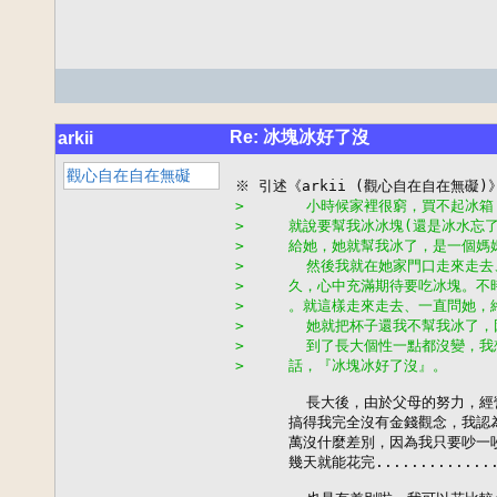
Re: 冰塊冰好了沒
arkii
觀心自在自在無礙
>       小時候家裡很窮，買不起冰
>     就說要幫我冰冰塊(還是冰水忘
>     給她，她就幫我冰了，是一個媽
>       然後我就在她家門口走來走
>     久，心中充滿期待要吃冰塊。
>     。就這樣走來走去、一直問她，終於
>       她就把杯子還我不幫我冰了，
>       到了長大個性一點都沒變，
>     話，『冰塊冰好了沒』。
        長大後，由於父母的努力，經
      搞得我完全沒有金錢觀念，我認為 
      萬沒什麼差別，因為我只要吵一吵
      幾天就能花完..............