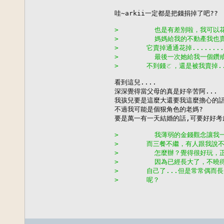
哇~arkii一定都是把錢捐掉了吧??

>         也是有差別啦，我可以花比
>         媽媽給我的不動產我
>       它賣掉通通花掉........
>         最後一次她給我一個
>       不到錢ㄛ，還是被我賣掉.
看到這兒....

深深覺得當父母的真是好辛苦阿...

我孩兒要是這麼大還要我這麼擔心的話.
不過我可能是個狠角色的老媽?

要是萬一有一天結婚的話,可要好好考慮
>         我薄弱的金錢觀念讓
>       而三餐不繼，有人跟我說不
>         怎麼辦？覺得很好玩
>         因為已經長大了，不
>       自己了...但是常常偶而
>       呢？