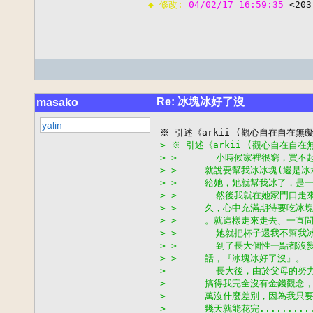
◆ 修改: 
04/02/17 16:59:35 
<203
Re: 冰塊冰好了沒
masako
yalin
> ※ 引述《arkii (觀心自在自
> >       小時候家裡很窮，買
> >     就說要幫我冰冰塊(還是
> >     給她，她就幫我冰了，是
> >       然後我就在她家門口
> >     久，心中充滿期待要吃
> >     。就這樣走來走去、一直問她
> >       她就把杯子還我不幫我
> >       到了長大個性一點都
> >     話，『冰塊冰好了沒』。
>         長大後，由於父母的
>       搞得我完全沒有金錢觀念，
>       萬沒什麼差別，因為我只
>       幾天就能花完..........