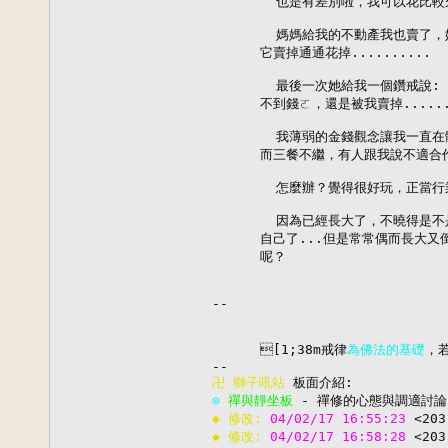
        也是有差別啦，我可以花比較久..
        媽媽給我的不動產我也賣了，
      它賣掉通通花掉..........

        最後一次她給我一個鑽戒說:
      不到錢ㄛ，還是被我賣掉.....
        我薄弱的金錢觀念讓我一直在
      而三餐不繼，有人跟我說不適合作某
        怎麼辦？覺得很好玩，正當行
        因為已經長大了，不曉得是不
      自己了...但是常常偶而長大又
      呢？

--

      [1;38m戒律
為佛法的基礎
，
卍 
獅子吼站
⊙ 
禪與靜坐板
◆ 修改: 
04/02/17 16:55:23 
<203
◆ 修改: 
04/02/17 16:58:28 
<203