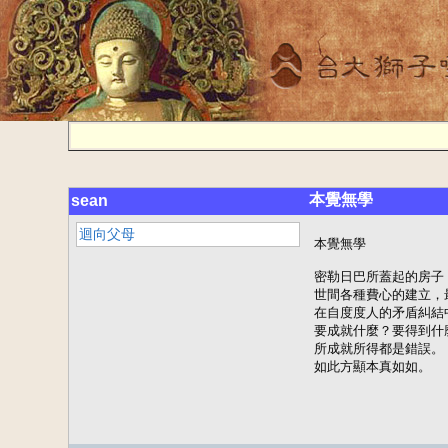
本覺無學
sean
迴向父母
本覺無學

密勒日巴所蓋起的房子
世間各種費心的建立，
在自度度人的矛盾糾結
要成就什麼？要得到什麼
所成就所得都是錯誤。

如此方顯本真如如。