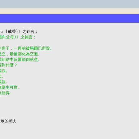
(迴向父母)》之銘言：
起的房子，一再的被馬爾巴所毀。
的建立，最後都化為空無。
矛盾糾結中反覆顛倒熬煮。
得到什麼？
錯誤。
如。
成就.
無眾生可度.
無所得.
眾的願力
