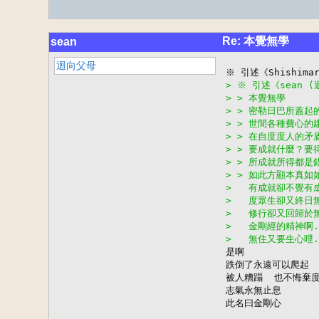
Re: 本覺無學
sean
迴向父母
> ※ 引述《sean 
> > 本覺無學
> > 密勒日巴所蓋
> > 世間各種費心
> > 在自度度人的
> > 要成就什麼？要
> > 所成就所得都是
> > 如此方顯本真如
>   有成就卻不覺有
>   度眾生卻又終日
>   修行卻又回歸於
>   金剛經的精神啊.
>   無住又要生心哩.

是啊

跌倒了永遠可以爬起

被人糟蹋  也不悔棄度
志氣永無止息

此名曰金剛心