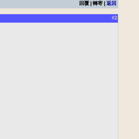
回覆 | 轉寄 |
返回
#2