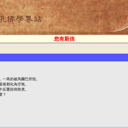
您有新信
，一再的被馬爾巴所毀。

最後都化為空無。

中反覆顛倒熬煮。

？
