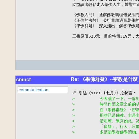
助益讀者輕鬆走入學佛人生，敲響生命
《佛教入門》 通解佛教義理儀規法門
《正信的佛教》 發行量超過百萬冊的
《學佛群疑》 深入淺出，解答學佛疑
三書原價520元，目前特價319元
Re: 《學佛群疑》--密教是什麼
cmnct
communication
>          今天讀了一下。
>          時間作讀文章之
>          在《學佛群疑》
>          那些已是佛教、
>          楚明暸。果真如
>          「多餘」。行人，
>          多讀初學者佛學讀物