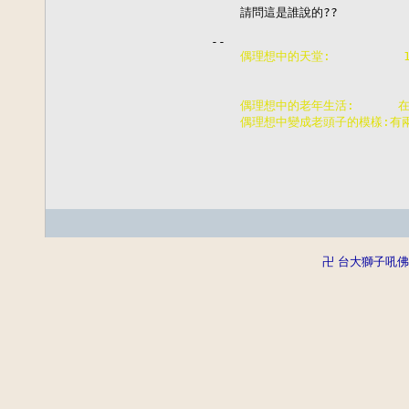
    請問這是誰說的??

    偶理想中的天堂:        
                      
                      
    偶理想中的老年生活:     
    偶理想中變成老頭子的模樣:有
                       
卍 台大獅子吼