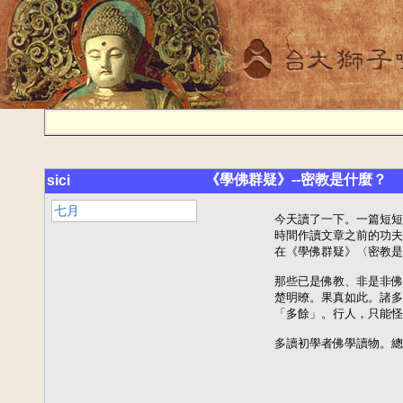
《學佛群疑》--密教是什麼？
sici
七月
         今天讀了一下。一篇短
         時間作讀文章之前的功
         在《學佛群疑》〈密教
         那些已是佛教、非是非
         楚明暸。果真如此。諸
         「多餘」。行人，只能怪
         多讀初學者佛學讀物。總