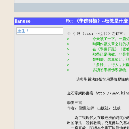
Re: 《學佛群疑》--密教是什麼
ilanese
重生！
>          今天讀了一下。
>          時間作讀文章之
>          在《學佛群疑》
>          那些已是佛教、
>          楚明暸。果真如
>          「多餘」。行人，
>          多讀初學者佛學讀物
    這與聖嚴法師慣於用通俗易懂的
--

金石堂網路書店 http://www.kings
學佛三書

作者/ 聖嚴法師 ‧出版社/ 法鼓

　　為了讓現代人在最經濟的時間內理
出的筆法，說解教義，究竟佛法的基本
，一窺真貌。閱讀本套書可以對佛教建