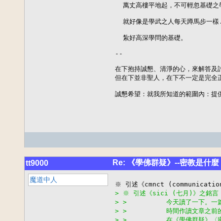
  萬丈高樓平地起，不可輕忽基礎之學
  就好像是學武之人每天蹲馬步一樣...
  紮好高深學問的基礎。

--

在下抱持誠懇、清淨的心，來解答及討
但在下並非聖人，在下不一定是完全正
誠懇希望：就我所知道的範圍內：提
Re: 《學佛群疑》--密教是什麼
tt9000
魔道中人
> ※ 引述《sici (七月)》之銘言
> >          今天讀了一下
> >          時間作讀文章
> >          在《學佛群疑