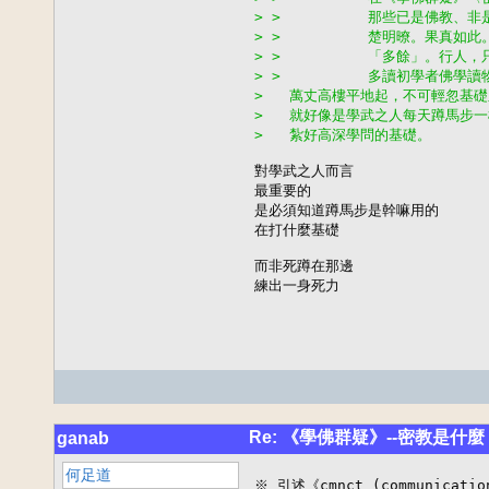
> >          那些已是佛教
> >          楚明暸。果真
> >          「多餘」。行人
> >          多讀初學者佛學
>   萬丈高樓平地起，不可輕忽基
>   就好像是學武之人每天蹲馬步一樣
>   紮好高深學問的基礎。
對學武之人而言

最重要的

是必須知道蹲馬步是幹嘛用的

在打什麼基礎

而非死蹲在那邊

練出一身死力
Re: 《學佛群疑》--密教是什麼
ganab
何足道