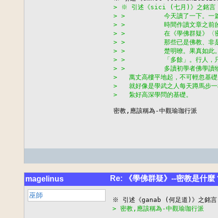
> ※ 引述《sici (七月)》之銘言
> >          今天讀了一下
> >          時間作讀文章
> >          在《學佛群疑
> >          那些已是佛教
> >          楚明暸。果真
> >          「多餘」。行人
> >          多讀初學者佛學
>   萬丈高樓平地起，不可輕忽基
>   就好像是學武之人每天蹲馬步一樣
>   紮好高深學問的基礎。
密教,應該稱為-中觀瑜珈行派
Re: 《學佛群疑》--密教是什麼
magelinus
巫師
> 密教,應該稱為-中觀瑜珈行派