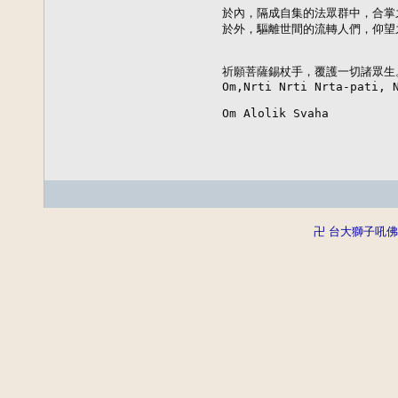
    於內，隔成自集的法眾群中，合掌
    於外，驅離世間的流轉人們，仰望
    祈願菩薩錫杖手，覆護一切諸眾生。
    Om,Nrti Nrti Nrta-pati, N
    Om Alolik Svaha
卍 台大獅子吼