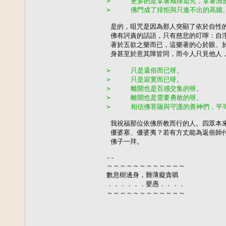
>     更多的是拿著戒律追究，拿著清
>     佛門成了排拒與只進不出的高
 是的，咀咒是因為那人突顯了依於自性的
 佛有訶責的話語，只有慈悲的叮嚀：自淨
 著於五欲之樂而已，這樂著的心於眼、於
 身甚至於意其障皆同，而今人只見他人，
>     只是還俗而已呀。
>     只是寂寞而已呀。
>     離開也是百感交集的呀。
>     離開也是需要勇敢的呀。
>     相信佛菩薩與守護的善神們，
 我祝福那位依佛所教而行的人。四眾本來
 優婆塞、優婆夷？若有方丈能為返俗師付
 佛子一拜。

--

～～～～～～～～～～～～

數息樹邊身，難薄癡貪嗔

．．．．．．嬰愚．．．．

～～～～～～～～～～～～