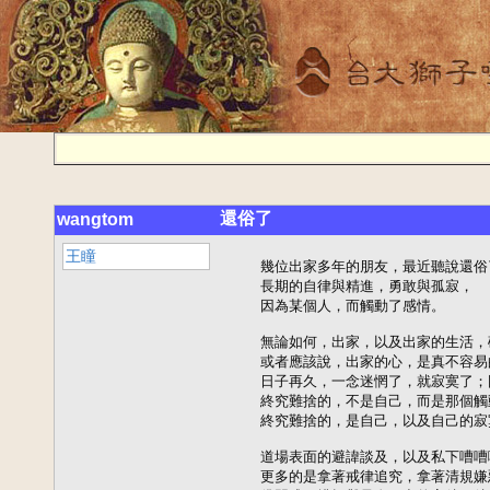
還俗了
wangtom
王瞳
    幾位出家多年的朋友，最近聽說還俗
    長期的自律與精進，勇敢與孤寂，

    因為某個人，而觸動了感情。

    無論如何，出家，以及出家的生活，
    或者應該說，出家的心，是真不容易
    日子再久，一念迷惘了，就寂寞了
    終究難捨的，不是自己，而是那個觸
    終究難捨的，是自己，以及自己的寂
    道場表面的避諱談及，以及私下嘈嘈
    更多的是拿著戒律追究，拿著清規嫌