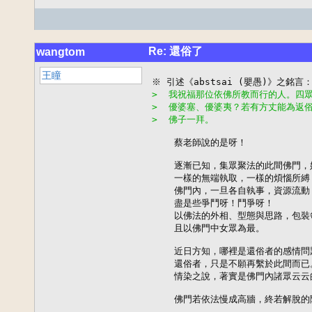
Re: 還俗了
wangtom
王瞳
>  我祝福那位依佛所教而行的人。四
>  優婆塞、優婆夷？若有方丈能為返
>  佛子一拜。
    蔡老師說的是呀！

    逐漸已知，集眾聚法的此間佛門
    一樣的無端執取，一樣的煩惱所縛
    佛門內，一旦各自執事，資源流動
    盡是些爭鬥呀！鬥爭呀！

    以佛法的外相、型態與思路，包裝
    且以佛門中女眾為最。

    近日方知，哪裡是還俗者的感情問題
    還俗者，只是不願再繫於此間而已。
    情染之說，著實是佛門內諸眾云云
    佛門若依法慢成高牆，終若解脫的