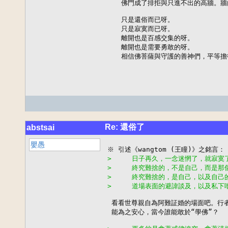
    佛門成了排拒與只進不出的高牆。
    只是還俗而已呀。

    只是寂寞而已呀。

    離開也是百感交集的呀。

    離開也是需要勇敢的呀。

    相信佛菩薩與守護的善神們，平等
Re: 還俗了
abstsai
嬰愚
>     日子再久，一念迷惘了，就寂
>     終究難捨的，不是自己，而是
>     終究難捨的，是自己，以及自己
>     道場表面的避諱談及，以及私
 看看世尊親自為阿難証婚的場面吧。行者
 能為之安心，當今誰能敢於“學佛”？
