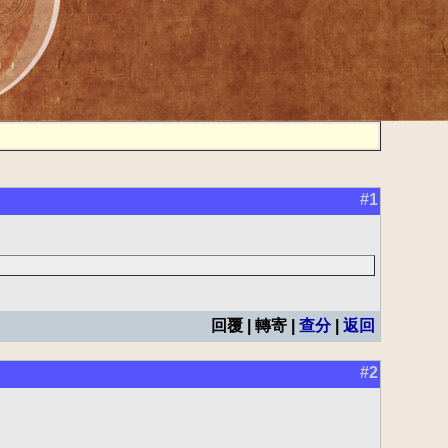
#1
回覆 | 轉寄 |
查分
|
返回
#2