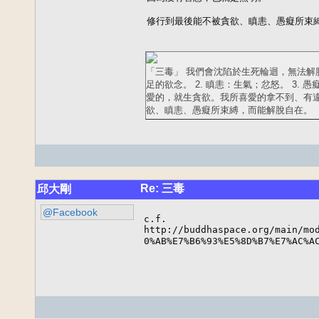
修行到最後能不被貪欲、瞋恚、愚癡所束
「三毒」 我們會沈陷於生死輪迴，無法解
足的欲念。 2. 瞋恚：生氣；忿怒。 3
愛的，就生貪欲。我所喜愛的拿不到、有
欲、瞋恚、愚癡所束縛，而能解脫自在。
Re: 三毒
邱大剛
@Facebook
c.f. 

http://buddhaspace.org/main/mod
0%AB%E7%B6%93%E5%8D%B7%E7%AC%