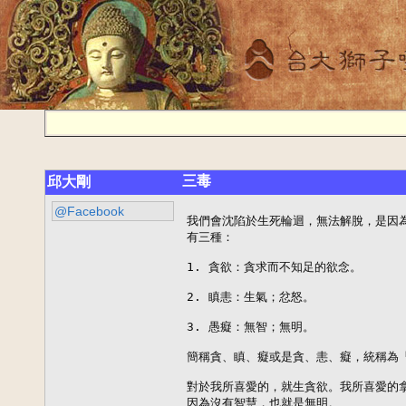
三毒
邱大剛
@Facebook
我們會沈陷於生死輪迴，無法解脫，是因為
有三種：

1. 貪欲：貪求而不知足的欲念。

2. 瞋恚：生氣；忿怒。

3. 愚癡：無智；無明。

簡稱貪、瞋、癡或是貪、恚、癡，統稱為「
對於我所喜愛的，就生貪欲。我所喜愛的拿
因為沒有智慧，也就是無明。
