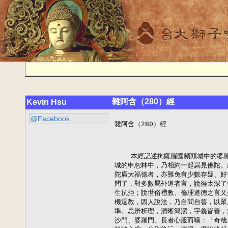
雜阿含（280）經
Kevin Hsu
@Facebook
雜阿含（280）經

    本經記述拘薩羅國頻頭城中的婆
城的申恕林中，乃相約一起謁見佛陀。
陀廣大福德者，亦難免有少數存疑、好
問了，對多數屬外道者言，說得太深了
生抗拒；說世俗禮教、倫理道德之言又
機逗教，因人說法，乃自問自答，以眾
準。思辨析理，清晰簡潔，字義皆善，
沙門、婆羅門、長者心服而嘆：「奇哉