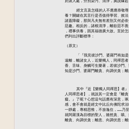
於諸入處，分別染污、清淨，廣說緣起
     經文言及怎樣的人不應應恭敬
養？關鍵在其言行是否值得學習、效法
諸蓋障礙，那與凡夫無有差別又何必依
惡趣。相反的，諸根清淨，離欲惡不善
，禮事供養，因其福德廣大故。至於怎
們列出評斷標準：

（原文）

     「『我見彼沙門、婆羅門有如
遠離，離諸女人，近樂獨人，同禪思者
香、舌味、身觸可生樂著，若彼沙門、
知是沙門、婆羅門離貪、向調伏貪；離
     其中『近【樂獨人同禪思】者
人同禪思者】，就說其一定會是『離貪
癡。』了呢？心想這句話應有深意，琢
感，會不會就是經文中比丘向佛陀求法
一靜處，專精思惟，不放逸住，……乃
就阿羅漢為目標的聖人，雖然貪、嗔、
離貪、向調伏貪；離恚、向調伏恚；離