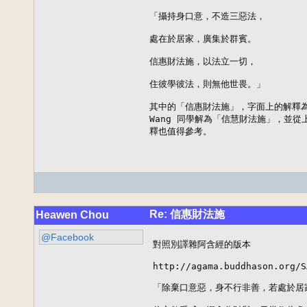
「攝持身口意，不造三惡法，

處在於居家，廣集於群賓。

信惠財法施，以法立一切，

住彼學彼法，則無他世畏。」

其中的「信惠財法施」，字面上的解釋為「
Wang 同學解為「信慧財法施」，並從
釋也值得參考。
Re: 信惠財法施
Heawen Chou
@Facebook
對照別譯雜阿含經的版本

http://agama.buddhason.org/S
「除棄口意惡，身不行非善，若處於居家