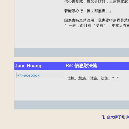
信心數受戒，攝念分財與，天當住此處，
若能勤心行，後世都無畏。」 

因為古時惠慧混用，我也覺得這裡是慧的
" 一詞，而且有 "受戒" ，更接近在
Re: 信惠財法施
Jane Huang
@Facebook
信施。慧施。財施。法施。^_^
卍 台大獅子吼