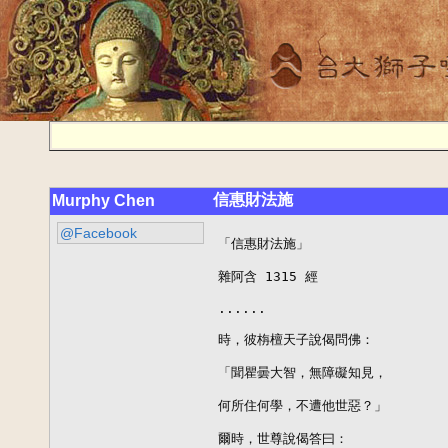
信惠財法施
Murphy Chen
@Facebook
「信惠財法施」

雜阿含 1315 經

......

時，彼栴檀天子說偈問佛：

「聞瞿曇大智，無障礙知見，

何所住何學，不遭他世惡？」

爾時，世尊說偈答曰：
