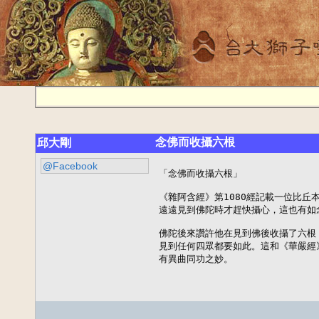
念佛而收攝六根
邱大剛
@Facebook
「念佛而收攝六根」

《雜阿含經》第1080經記載一位比丘
遠遠見到佛陀時才趕快攝心，這也有如
佛陀後來讚許他在見到佛後收攝了六根
見到任何四眾都要如此。這和《華嚴經
有異曲同功之妙。