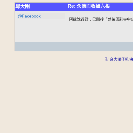
Re: 念佛而收攝六根
邱大剛
@Facebook
阿建說得對，已刪掉「然後回到寺中
卍 台大獅子吼