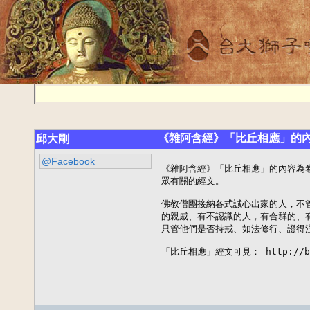
《雜阿含經》「比丘相應」的
邱大剛
@Facebook
《雜阿含經》「比丘相應」的內容為卷三
眾有關的經文。

佛教僧團接納各式誠心出家的人，不
的親戚、有不認識的人，有合群的、
只管他們是否持戒、如法修行、證得涅
「比丘相應」經文可見： http://budd