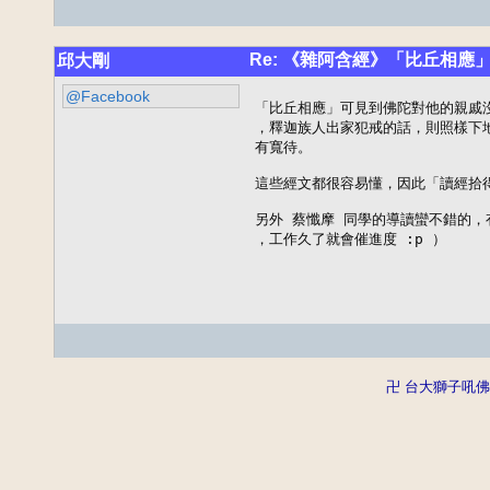
Re: 《雜阿含經》「比丘相應
邱大剛
@Facebook
「比丘相應」可見到佛陀對他的親戚
，釋迦族人出家犯戒的話，則照樣下
有寬待。

這些經文都很容易懂，因此「讀經拾得
另外 蔡懺摩 同學的導讀蠻不錯的，有
，工作久了就會催進度 :p ）
卍 台大獅子吼