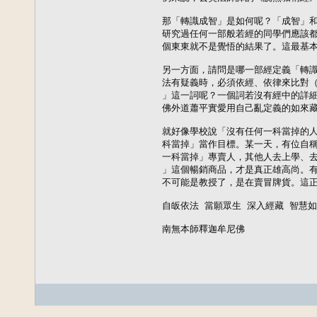
那「轉識成智」是如何呢？「成智」和
研究過任何一部般若經的同學們應該都
個東東就不是覺悟的結果了。這最基本的
另一方面，請問是哪一部經定義「轉識
法有疑義時，必須依經、依律來比對（
」這一詞呢？一個詞若沒有經中的詳細
佛外道蕭平實愛用自己亂定義的如來藏
就好像學校說「沒有任何一科當掉的人
科當掉」當作目標。某一天，有位自稱
一科當掉」專賣人，其他人去上學、去
」這個暢銷商品，才是真正雄高尚。有
不可能是教授了，是在賣冒牌貨。這正
自皈依法 當願眾生 深入經藏 智慧如
南無本師釋迦牟尼佛