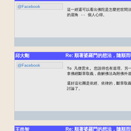
@Facebook
這一經還可以看出佛陀是怎麼把世間法
的眉角 -- 個人心得。
Re: 順著婆羅門的想法，隨順而
邱大剛
@Facebook
To 凡僧雲水, 您說得也有道理。另
拿佛經斷章取義，曲解佛法為附佛外道的
還好這社團是依經、依律的，斷章取義
討論了。
Re: 順著婆羅門的想法，隨順而
王尚智