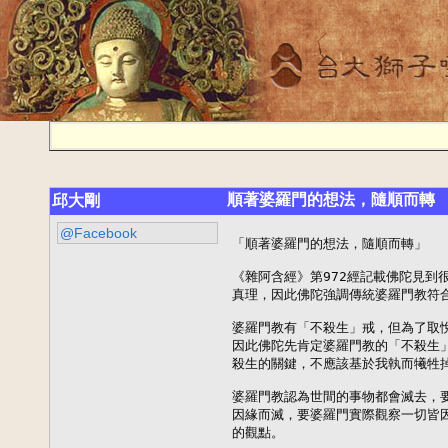
順著婆羅門的想法，隨順而轉
邱大剛
@Facebook
「順著婆羅門的想法，隨順而轉」

《雜阿含經》第972經記載佛陀見到
真理，因此佛陀強調傳統婆羅門教符合
婆羅門教有「不殺生」戒，但為了取悅
因此佛陀先肯定婆羅門教的「不殺生」
殺生的關鍵，不應該基於我執而犧牲掉
婆羅門教認為世間的事物都會滅去，要
因緣而滅，要婆羅門實際觀察一切皆因
的觀點。
