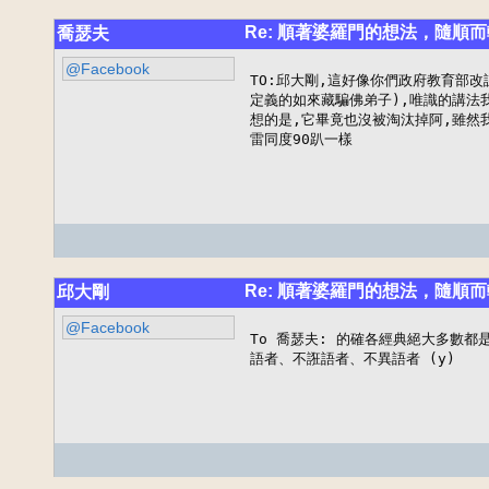
Re: 順著婆羅門的想法，隨順而
喬瑟夫
@Facebook
TO:邱大剛,這好像你們政府教育部改
定義的如來藏騙佛弟子),唯識的講法
想的是,它畢竟也沒被淘汰掉阿,雖然
雷同度90趴一樣
Re: 順著婆羅門的想法，隨順而
邱大剛
@Facebook
To 喬瑟夫: 的確各經典絕大多數都
語者、不誑語者、不異語者 (y)