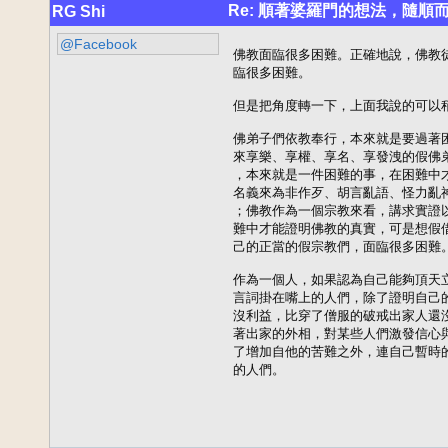
Re: 順著婆羅門的想法，隨順
RG Shi
@Facebook
佛教面臨很多困難。正確地說，佛教
臨很多困難。

但是把角度轉一下，上面我說的可以稍
佛弟子們依教奉行，本來就是要過著
來享樂、享權、享名、享發洩的假佛
，本來就是一件困難的事，在困難中
名義來為非作歹、胡言亂語、怪力亂
；佛教作為一個宗教來看，講求實證
難中才能證明佛教的真實，可是想假
己的正當的假宗教們，面臨很多困難。
作為一個人，如果認為自己能夠頂天
言詞掛在嘴上的人們，除了證明自己
沒利益，比穿了僧服的破戒出家人還
著出家的外相，對某些人們激發信心
了增加自他的苦難之外，連自己暫時
的人們。