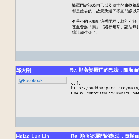
婆羅門教認為自己以及塵世的事物都是
都是虛妄的，故意跳過了婆羅門誤以為
有善根的人聽到這番開示，就能守好「
甚至發起「慧」（諸行無常、諸法無我
續流轉生死了。
Re: 順著婆羅門的想法，隨順而
邱大剛
@Facebook
c.f. 

http://buddhaspace.org/main
0%AB%E7%B6%93%E5%8D%B7%E7%
Re: 順著婆羅門的想法，隨順
Hsiao-Lun Lin