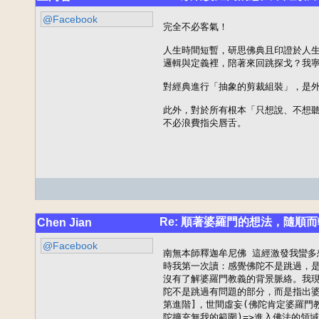
@Facebook
完全不必客氣！

人生時間短暫，研思佛典且印證於人生
邏輯與定義裡，陪著來回跳探戈？我寧
對經典進行「抽象的剪裁組裝」，是外
此外，對於所有根本「只想說、不想聽
不必浪費指尖唇舌。
Re: 順著婆羅門的想法，隨順而
Chen Jian
@Facebook
南無本師釋迦牟尼佛 這經激發我蠻多
時我第一次讀：感覺佛陀不是跳過，是
沒有了解婆羅門教義的背景脈絡。我現
陀不是跳過有問題的部分，而是指出婆
第進階]，世間虛妄(佛陀肯定婆羅門教
陀擴充無我的範圍)=>進入佛法的領