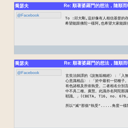
Re: 順著婆羅門的想法，隨順而
喬瑟夫
@Facebook
To :邱大剛,這好像有人相信基督的存
希望能跟佛陀一樣阿,也希望大家能跟
Re: 順著婆羅門的想法，隨順而
喬瑟夫
@Facebook
玄奘法師譯的《說無垢稱經》：「入無藏
心意識相品〉：「於中最初一切種子。
有色諸根及所依執受。二者相名分別言
中不具二種。廣慧。此識亦名阿陀那識
耶識。」(CBETA, T16, no. 676, 
所以"滅"那個"執受".....角度一樣