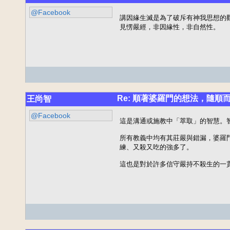
@Facebook
講因緣生滅是為了破斥有神我思想的
見愣嚴經，非因緣性，非自然性。
Re: 順著婆羅門的想法，隨順
王尚智
@Facebook
這是溝通或施教中「萃取」的智慧。智
所有教義中均有其莊嚴與錯漏，婆羅
練、又殺又吃的強多了。

這也是對於許多信守嚴持不殺生的一