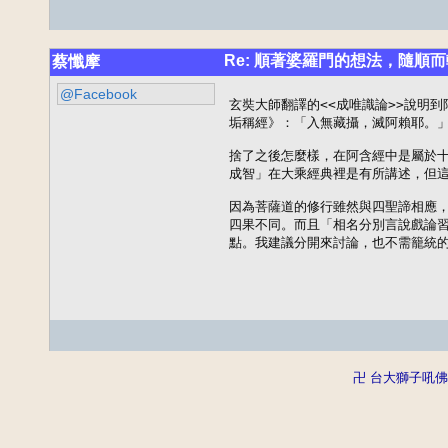
Re: 順著婆羅門的想法，隨順而
蔡懺摩
@Facebook
玄奘大師翻譯的<<成唯識論>>說明
垢稱經》：「入無藏攝，滅阿賴耶。」
捨了之後怎麼樣，在阿含經中是屬於十
成智」在大乘經典裡是有所講述，但這
因為菩薩道的修行雖然與四聖諦相應，
四果不同。而且「相名分別言說戲論習
點。我建議分開來討論，也不需籠統
卍 台大獅子吼