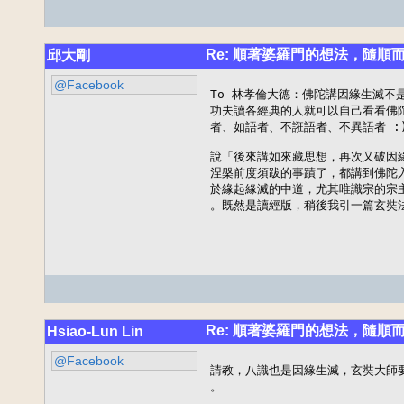
Re: 順著婆羅門的想法，隨順
邱大剛
@Facebook
To 林孝倫大德：佛陀講因緣生滅不
功夫讀各經典的人就可以自己看看佛
者、如語者、不誑語者、不異語者 :)
說「後來講如來藏思想，再次又破因緣
涅槃前度須跋的事蹟了，都講到佛陀
於緣起緣滅的中道，尤其唯識宗的宗
。既然是讀經版，稍後我引一篇玄奘
Re: 順著婆羅門的想法，隨順
Hsiao-Lun Lin
@Facebook
請教，八識也是因緣生滅，玄奘大師
。