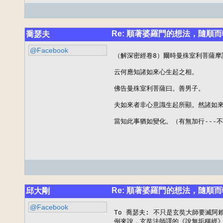
Re: 順著婆羅門的想法，隨順而
喬瑟夫
@Facebook
（解深密經卷8）爾時曼殊室利菩薩摩
云何應知諸如來心生起之相。

佛告曼殊室利菩薩曰。善男子。

夫如來者非心意識生起所顯。然諸如來
當知此事猶如變化。（有無加行---
Re: 順著婆羅門的想法，隨順而
邱大剛
@Facebook
To 喬瑟夫: 不只是玄奘大師要滅阿
例來說，玄奘法師譯的《說無垢稱經》