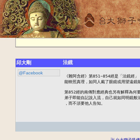
法鏡
邱大剛
@Facebook
《雜阿含經》第851~854經是「法鏡經
能映照真理，如同人戴了眼鏡或用望遠鏡能
第852經的南傳對應經典也另有解釋為何
弟子即能自記說入流，自己就如同明鏡般清
，而不須要他人告知。
卍 台大獅子吼