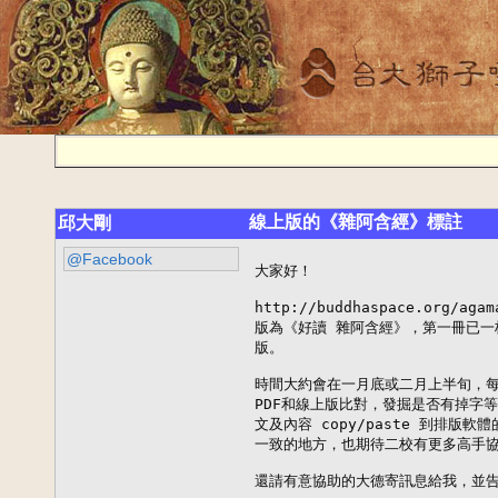
線上版的《雜阿含經》標註
邱大剛
@Facebook
大家好！

http://buddhaspace.org
版為《好讀 雜阿含經》，第一冊已一
版。

時間大約會在一月底或二月上半旬，每
PDF和線上版比對，發掘是否有掉字
文及內容 copy/paste 到排版
一致的地方，也期待二校有更多高手協
還請有意協助的大德寄訊息給我，並告知