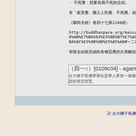
- 不死覺：想要長壽不死的念頭。

有「親里覺、國土人民覺、不死覺」就
《雜阿含經》卷四十七第1246經:

http://buddhaspace.org/main
0%AB%E7%B6%93%E5%8D%B7%E7%A
BA%8C%E5%9B%9B%E5%85%AD#一二
有除去由粗至細的各種惡覺的次第解說
（四一○）[0109c04] - 
台大獅子吼佛學專站是華人界第一個佛
證於慈悲智慧。
卍 台大獅子吼