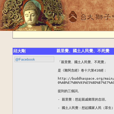
親里覺、國土人民覺、不死覺
邱大剛
@Facebook
「親里覺、國土人民覺、不死覺」

是《雜阿含經》卷十六第410經：

http://buddhaspace.org/main
0%AB%E7%B6%93%E5%8D%B7%E7%A
提到的三個詞。

- 親里覺：想起親戚鄉里的念頭。

- 國土人民覺：想起國家人民（眾生