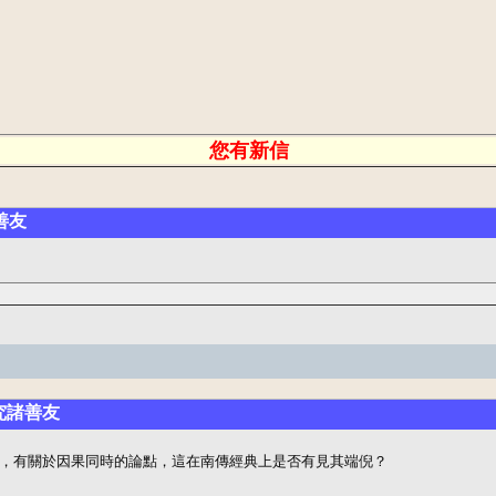
您有新信
善友
究諸善友
，有關於因果同時的論點，這在南傳經典上是否有見其端倪？
