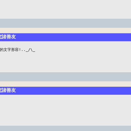
究諸善友
文字形容!.._/\_
究諸善友