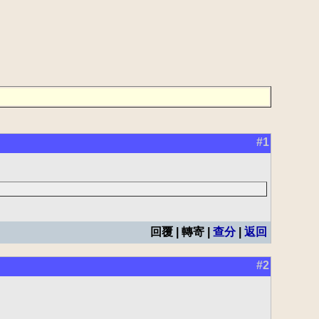
#1
回覆 | 轉寄 |
查分
|
返回
#2