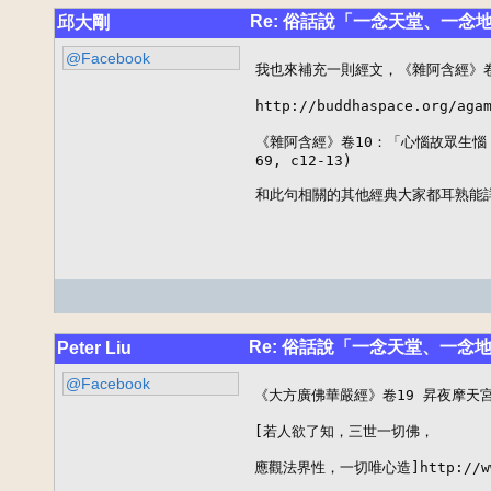
Re: 俗話說「一念天堂、一念
邱大剛
@Facebook
我也來補充一則經文，《雜阿含經》卷十
http://buddhaspace.org/aga
《雜阿含經》卷10：「心惱故眾生惱，心淨故
69, c12-13)

和此句相關的其他經典大家都耳熟能詳
Re: 俗話說「一念天堂、一念
Peter Liu
@Facebook
《大方廣佛華嚴經》卷19 昇夜摩天宮
[若人欲了知，三世一切佛， 

應觀法界性，一切唯心造]http://www.c