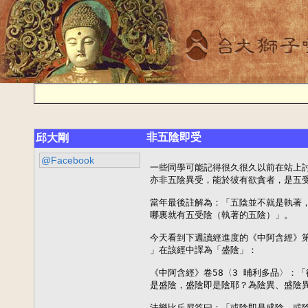
非五陰即受
邱大剛
@Facebook
一些同學可能記得很久很久以前在站上討
亦非五陰異受，能於彼有欲貪者，是五受
當年最後註解為：「五陰並不就是執著，
哪裏就有五受陰（執著的五陰）」。

今天看到下週讀經進度的《中阿含經》第
」在該經中譯為「盛陰」：

《中阿含經》卷58〈3 晡利多品〉：
是盛陰，盛陰即是陰耶？為陰異、盛陰異
法樂比丘尼答曰：「或陰即是盛陰，或陰