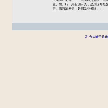
覺、想、行、識有漏有受，是謂陰即是盛
行、識無漏無受，是謂陰非盛陰。」」
卍 台大獅子吼