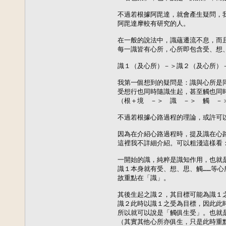
不過若根據阿毘達，就會產生疑問，我
阿毘達摩較有研究的人。

在一般的說法中，識蘊遷流不息，而且
每一識皆有心所，心所即包含受、想、
識１（及心所）－＞識２（及心所）－
我第一個想到的疑問是：識與心所是同
受想行也同時隨識生起，甚至觸也同時
（根＋境　－＞　識　－＞　觸　－＞
不過若根據心路過程的理論，或許可以
因為在介紹心路過程時，提及識在心路
這裡我不詳細介紹。可以粗淺這樣看：
一開始的識，純粹是識知作用，也就是
識１本身就有受、想、思、觸……等心
故重點在「識」。

其後生起之識２，其目標可能為識１之
識２此時以識１之受為目標，因此此時
所以就可以說是「觸俱生受」。也就是
（其實其他心所亦俱生，只是此時重點