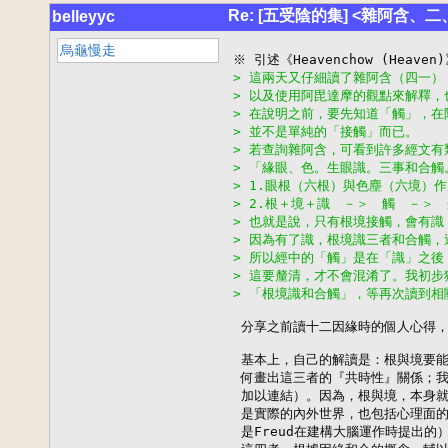
Re: [五受陰的集] <雜阿含、
belleyyc
烏龜慢走
> 這兩天又仔細讀了雜阿含（四一
> 以及使用阿毘達摩的觀點來解釋
> 在說明之前，要先知道「觸」，
> 並不是單純的「接觸」而已。
> 若查詢雜阿含，可看到許多經文有
> 「緣眼、色。生眼識。三事和合觸
> 1.眼根（六根）與色塵（六境）
> 2.根＋境＋識　－＞　觸　－＞
> 也就是說，只有根境接觸，會有識
> 因為有了識，根境識三者和合觸，
> 所以經中的「觸」是在「識」之
> 這要釐清，才不會混淆了。我初
> 「根境識和合觸」，等再次讀到相
 分享之前讀十二因緣時的個人心得，
 基本上，自己的解讀是：根與境要能
 何畫出這三者的『共時性』關係；我
 加以連結）。因為，根與境，本身就
 是實際的內外世界，也包括心理面的
 是Freud在建構大腦運作時提出