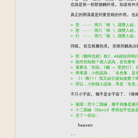
也就是第一剎那接觸外境, 知道有外境
真正的辨識還是到要意根的作用, 也就
> 受 ---- 用六「根 \ 識雙人
> 想 ---- 用六「根 \ 識雙人
> 行 ---- 用六「根 \ 識雙人
同樣, 前五根屬色境, 意根所觸為法塵
> 而《雜阿含經》卷2，46經說得
> 如何別知相？個人認為，首先要有「
> 還要去「別知」(觸 → 受想行)
> 簡單講，小的認為，「名色集，是
>  (↑ 咦?!! 我又給它後知後覺了嗎
> 所以，小的個人認為，單是「名色
不只小宇宙, 幾乎是全宇宙了. (唯獨
> 循環；而十二因緣，幾乎就像是擴
> 十二因緣 (David 學長似乎也如
> 含了一切法。
   heaven
