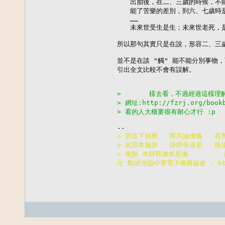
　　出胎後，在二、三歲的時候，不能
　　能了苦樂的差別，到六、七歲時是
　　……

　　未來世受生是生；未來世老死，是
所以那句其實只是在說，形容二、三歲
並不是在談 "觸" 能不能分別事物
引出全文比較不會有誤解。

>       樣去看，不過經過這樣理
> 網址:http://fzrj.org/bookb
> 看的人大概要很有耐心才行 :p
◇ 若言下相應   即共論佛義   若
◇ 此宗本無諍   諍即失道意   執
◇ 南無 本師釋迦牟尼佛       
卍 歡迎光臨中華電子佛典協會 : http: