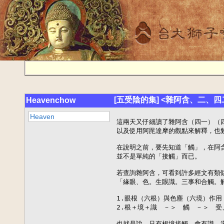
[五受陰的集] <雜阿含、二、四
Heavenchow
Heaven
這兩天又仔細讀了雜阿含（四一）（四
以及使用阿毘達摩的觀點來解釋，也勉
在說明之前，要先知道「觸」，在阿含
並不是單純的「接觸」而已。

若查詢雜阿含，可看到許多經文有類似
「緣眼、色。生眼識。三事和合觸。觸
1.眼根（六根）與色塵（六境）作用
2.根＋境＋識　－＞　觸　－＞　受
也就是說，只有根境接觸，會有識，還