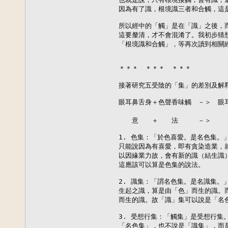
因為有了識，根境識三者和合觸，這是
所以經中的「觸」是在「識」之後，而
這要釐清，才不會混淆了。我初步猜想
「根境識和合觸」，等再次讀到相關經
＊＊＊　＊＊＊　＊＊＊

接著研究五受陰的「集」的差別及解釋
眼耳鼻舌身＋色聲香味觸　－＞　眼耳
　　　　　　　　　　　　　　　    
　　意　　＋　　法　　　－＞　　　
1. 色集：「於色喜愛。是名色集。
只能說因為有喜愛，即有貪染造業，就
以因緣業力故，會有新的識（結生識）
這應該可以算是色集的說法。

2. 識集：「謂名色集。是名識集。
生起之識，算是由「色」而生的識。
而生的識。故「識」集可以說是「名色
3. 受想行集：「觸集」是受想行集
「名色集」，也不說是「識集」，而是