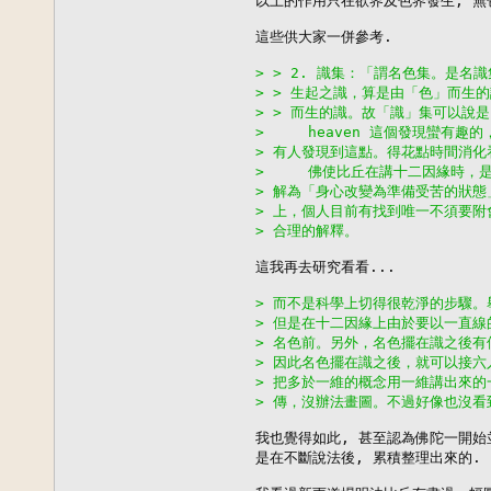
以上的作用只在欲界及色界發生, 無色
這些供大家一併參考.

> > 2. 識集：「謂名色集。是
> > 生起之識，算是由「色」而生
> > 而生的識。故「識」集可以說
>     heaven 這個發現蠻有
> 有人發現到這點。得花點時間消化
>     佛使比丘在講十二因緣時
> 解為「身心改變為準備受苦的狀
> 上，個人目前有找到唯一不須要
> 合理的解釋。
這我再去研究看看...

> 而不是科學上切得很乾淨的步驟
> 但是在十二因緣上由於要以一直
> 名色前。另外，名色擺在識之後
> 因此名色擺在識之後，就可以接
> 把多於一維的概念用一維講出來
> 傳，沒辦法畫圖。不過好像也沒看
我也覺得如此, 甚至認為佛陀一開始
是在不斷說法後, 累積整理出來的. 