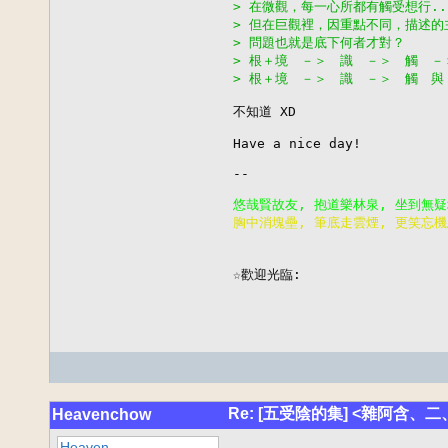
> 在微觀，每一心所都有觸受想行.
> 但在巨觀裡，因重點不同，描述
> 問題也就是底下何者才對？
> 根＋境　－＞　識　－＞　觸　－
> 根＋境　－＞　識　－＞　觸　與
不知道 XD

Have a nice day!

--

胸中消塊壘, 筆底走雲煙, 更笑忘機

                        
☆歡迎光臨:
Re: [五受陰的集] <雜阿含、
Heavenchow
Heaven