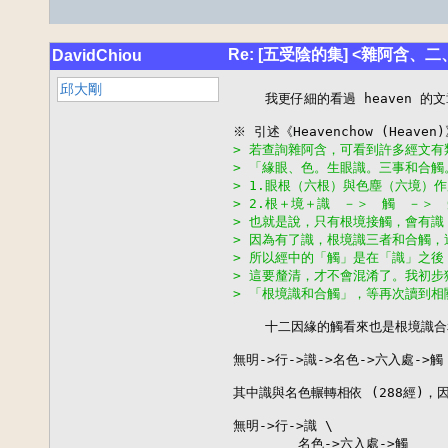
Re: [五受陰的集] <雜阿含、
DavidChiou
邱大剛
    我更仔細的看過 heaven 的文
> 若查詢雜阿含，可看到許多經文有
> 「緣眼、色。生眼識。三事和合觸
> 1.眼根（六根）與色塵（六境）
> 2.根＋境＋識　－＞　觸　－＞
> 也就是說，只有根境接觸，會有識
> 因為有了識，根境識三者和合觸，
> 所以經中的「觸」是在「識」之
> 這要釐清，才不會混淆了。我初
> 「根境識和合觸」，等再次讀到相
    十二因緣的觸看來也是根境識合
無明->行->識->名色->六入處->觸

其中識與名色輾轉相依 (288經)，因
無明->行->識 \

　　　　　名色->六入處->觸
