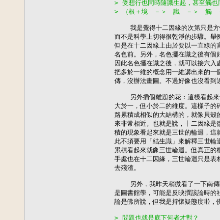
> 受想行也同時隨識生起，甚至觸
> （根＋境　－＞　識　－＞　觸　
    我是覺得十二因緣的次第只是
而不是科學上切得很乾淨的步驟。舉例
但是在十二因緣上由於要以一直線的言
名色前。另外，名色擺在識之後有個好
因此名色擺在識之後，就可以接六入處
把多於一維的概念用一維講出來的一個
傳，沒辦法畫圖。不過好像也沒看到近
    另外插個離題的花：這樣看起來
大於一，但小於二的維度。這樣子的碎
路累積成相似的大結構的，就像貝殼的
來非常相近。也就是說，十二因緣是微
積的現象看起來就是三世的輪迴，這就
此不須要用「結生識」來解釋三世輪迴
累積看起來就像三世輪迴。但真正的根
手處也在十二因緣，三世輪迴只是表相
去殘渣。

    另外，我昨天稍微看了一下南傳
是圖書館學，可能是反映撰該論時的社
論是佛所說，但我是持懷疑態度啦，佛
> 問題也就是底下何者才對？