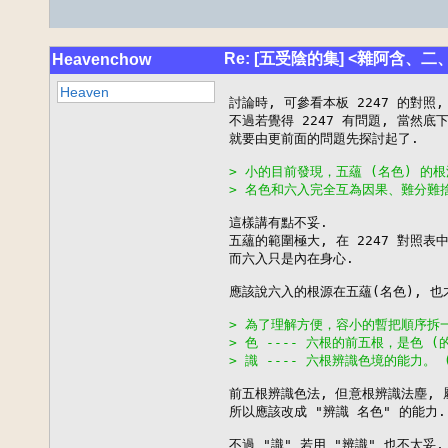
Re: [五受陰的集] <雜阿含、二
Heavenchow
Heaven
討論時, 可參看本板 2247 的對照,
不過若覺得 2247 有問題, 當然底
就要由更前面的問題先探討起了.

> 小的目前發現，五蘊 (名色) 的
> 名色和六入完全互為因果、難分難
這樣講有點不妥.

五蘊的範圍極大, 在 2247 對照表
而六入只是內在身心.

應該說六入的根源在五蘊(名色), 也才
> 為了理解方便，容小的暫把順序拆一下-
> 色 ---- 六根的前五根，是色 (
> 識 ---- 六根辨識色境的能力。 
前五根辨識色法, 但意根辨識法塵, 屬
所以應該改成 "辨識 名色" 的能力.

不過 "識" 若用 "辨識" 也不太妥,