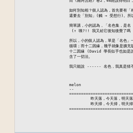
而《雜阿含經》卷2，46經說得明白
如何別知相？個人認為，首先要有「相
還要去「別知」(觸 → 受想行)。所
簡單講，小的認為，「名色集，是名『
 (↑ 咦?!! 我又給它後知後覺了嗎 :
所以，小的個人認為，單是「名色」一
循環；而十二因緣，幾乎就像是擴充版
十二因緣 (David 學長似乎也如是
含了一切法。

我只能說 ------ 名色，我真是猜不
melon

--

===========================
         昨天落，今天落，明天
         昨天掃，今天掃，明天
==========================