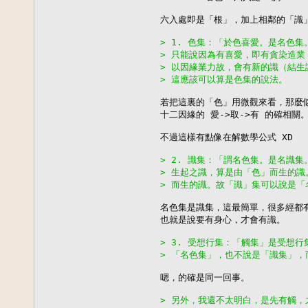
六入處即是「根」，加上相鄰的「識」
> 1. 色集：「於色喜愛。是名色
> 只能說因為有喜愛，即有貪染造
> 以因緣業力故，會有新的識（結
> 這應該可以算是色集的說法。
若把這裏的「色」用微觀來看，那麼似
十二因緣的 愛->取->有 的確相關。
不過這樣有點像在解數學公式 XD

> 2. 識集：「謂名色集。是名識
> 生起之識，算是由「色」而生的
> 而生的識。故「識」集可以說是「
名色集是識集，這最簡單，很多經都有
也就是說要有身心，才會有識。

> 3. 受想行集：「觸集」是受想
> 「名色集」，也不說是「識集」
嗯，的確是同一回事。

> 另外，我還不太明白，是先有觸