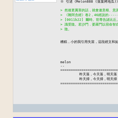
※ 引述《Melon888 (落葉烤地瓜)
> 然後更厲害的話，就會連意根、意
> 《雜阿含經》卷2，46經說的----
> [0011b22] 爾時。世尊告諸比
> 識受陰。若沙門．婆羅門以宿命智
> 陰。
糟糕，小的我引用失當，這段經文和如來
melon

--

===========================
         昨天落，今天落，明天落
         昨天掃，今天掃，明天掃
===========================