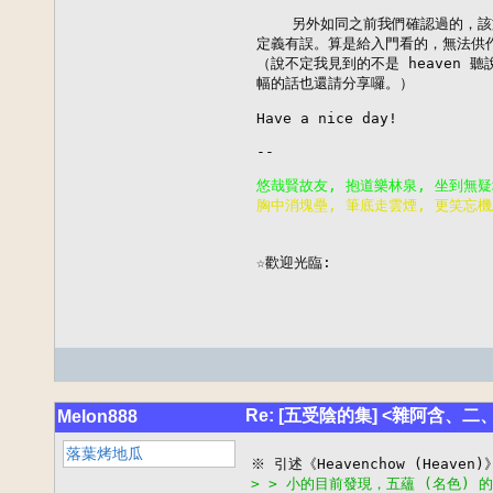
    另外如同之前我們確認過的，該
定義有誤。算是給入門看的，無法供作
（說不定我見到的不是 heaven 聽
幅的話也還請分享囉。）

Have a nice day!

--

胸中消塊壘, 筆底走雲煙, 更笑忘機

                        
☆歡迎光臨:
Re: [五受陰的集] <雜阿含、二
Melon888
落葉烤地瓜
> > 小的目前發現，五蘊 (名色)