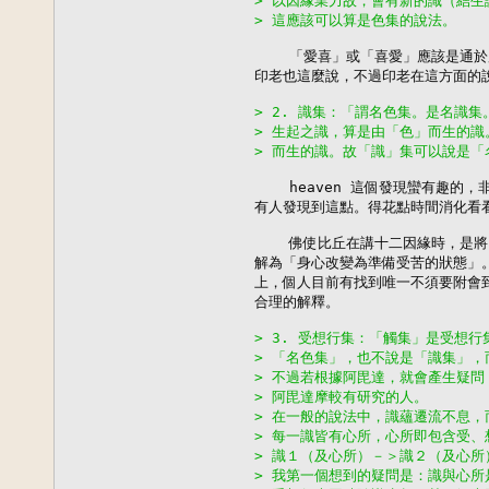
> 以因緣業力故，會有新的識（結
> 這應該可以算是色集的說法。
    「愛喜」或「喜愛」應該是通
印老也這麼說，不過印老在這方面的說
> 2. 識集：「謂名色集。是名識
> 生起之識，算是由「色」而生的
> 而生的識。故「識」集可以說是「
    heaven 這個發現蠻有趣的
有人發現到這點。得花點時間消化看看
    佛使比丘在講十二因緣時，是將
解為「身心改變為準備受苦的狀態」。
上，個人目前有找到唯一不須要附會到
合理的解釋。

> 3. 受想行集：「觸集」是受想
> 「名色集」，也不說是「識集」
> 不過若根據阿毘達，就會產生疑
> 阿毘達摩較有研究的人。
> 在一般的說法中，識蘊遷流不息
> 每一識皆有心所，心所即包含受、
> 識１（及心所）－＞識２（及心所
> 我第一個想到的疑問是：識與心