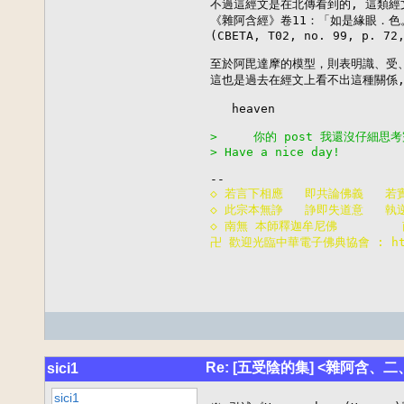
不過這經文是在北傳看到的, 這類經
《雜阿含經》卷11：「如是緣眼．色
(CBETA, T02, no. 99, p. 72,
至於阿毘達摩的模型，則表明識、受、想
這也是過去在經文上看不出這種關係,
   heaven

>     你的 post 我還沒仔細思
> Have a nice day!
◇ 若言下相應   即共論佛義   若
◇ 此宗本無諍   諍即失道意   執
◇ 南無 本師釋迦牟尼佛       
卍 歡迎光臨中華電子佛典協會 : http:
Re: [五受陰的集] <雜阿含、
sici1
sici1