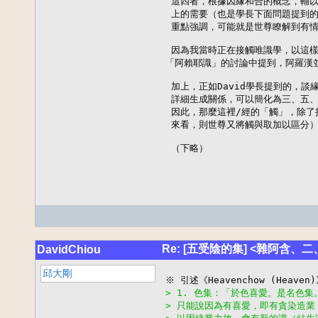
 這四者，根據因緣和合的概念，輔以
 上的需要（也是學長下面問題提到的
 重點強調，可能就是世尊瞭解到有情
 因為我當時正在接觸唯識學，以這樣
「阿賴耶識」的討論中提到，阿羅漢並
 加上，正如David學長提到的，
 詳細生成關係，可以簡化為三、五、
 因此，那麼這裡/經的「觸」，除了
 來看，則世尊又將觸與取加以區分）
 （下略）
Re: [五受陰的集] <雜阿含、
DavidChiou
邱大剛
> 1. 色集：「於色喜愛。是名色
> 只能說因為有喜愛，即有貪染造