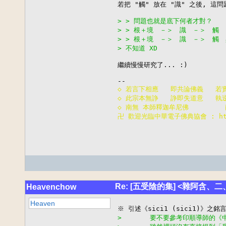
若把 "觸" 放在 "識" 之後, 這問
> > 問題也就是底下何者才對？
> > 根＋境　－＞　識　－＞　觸
> > 根＋境　－＞　識　－＞　觸
> 不知道 XD
繼續慢慢研究了... :)

◇ 若言下相應   即共論佛義   若
◇ 此宗本無諍   諍即失道意   執
◇ 南無 本師釋迦牟尼佛       
卍 歡迎光臨中華電子佛典協會 : http:
Re: [五受陰的集] <雜阿含、
Heavenchow
Heaven
>       要不要參考印順導師的