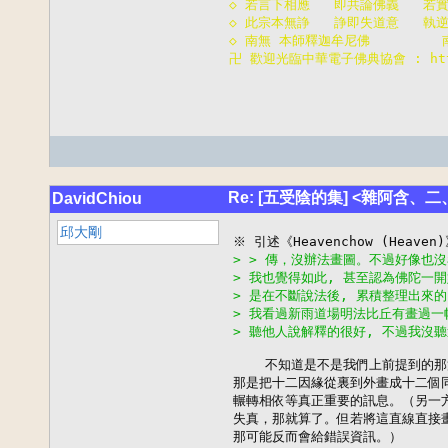
◇ 若言下相應   即共論佛義   若
◇ 此宗本無諍   諍即失道意   執
◇ 南無 本師釋迦牟尼佛        
卍 歡迎光臨中華電子佛典協會 : http:
Re: [五受陰的集] <雜阿含、
DavidChiou
邱大剛
> > 傳，沒辦法畫圖。不過好像也
> 我也覺得如此, 甚至認為佛陀一
> 是在不斷說法後, 累積整理出來的
> 我看過新雨道場明法比丘有畫過一
> 聽他人說解釋的很好, 不過我沒聽
    不知道是不是我們上前提到的那
那是把十二因緣從裏到外畫成十二個同
輾轉相依等真正重要的訊息。（另一方
失真，那就算了。但若將這直線直接畫
那可能反而會給錯誤資訊。）
