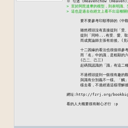
> 至於阿毘達摩的模型，則表明識、受
> 這也是過去在經文上看不出這種關
      要不要參考印順導師的《中觀
      雖然裡頭沒有直接提到「受
      提到「同時...有受、愛、
      而成實論師主張有前後。(見己
      十二因緣的看法也很值得參
      而「名」中的識，是粗顯的
      (己二、己三)

      起碼我認識的「識」有這二種
      不過裡頭提到一個很有趣的
      與識有分別義不一樣。「觸
      樣去看，不過經過這樣理解後
網址:http://fzrj.org/bookbig
看的人大概要很有耐心才行 :p