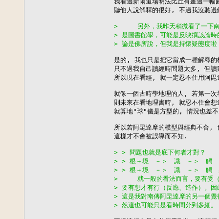
我看過新雨道場明法比丘有畫過一幅圓
聽他人說解釋的很好, 不過我沒聽過解
>     另外，我昨天稍微看了一
> 是圖書館學，可能是反映撰該論
> 論是佛所說，但我是持懷疑態度啦
是的, 我也只是把它當成一種解釋的模
只不過我自己讀經時問題太多, 但讀到
所以現在看經, 就一定忍不住用阿毘達
就像一個古時學地理的人, 若第一次看
則未來在看地理書時, 就忍不住會想
就算地"球"儀是方型的, 情況也差不多
所以若阿毘達摩的模型與經典不合, 也
這樣才不會被誤導而不知.

> > 問題也就是底下何者才對？
> > 根＋境　－＞　識　－＞　觸
> > 根＋境　－＞　識　－＞　觸
>     就一般的看法而言，要有
> 要有想才有行（反應、造作）。
> 這是我對南傳阿毘達摩的另一個
> 然這也可能只是看時間分到多細。