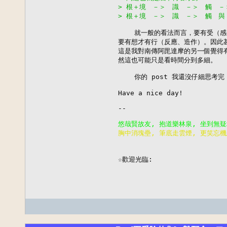
> 根＋境　－＞　識　－＞　觸　－
> 根＋境　－＞　識　－＞　觸　與
    就一般的看法而言，要有受（感
要有想才有行（反應、造作）。因此甚
這是我對南傳阿毘達摩的另一個覺得有
然這也可能只是看時間分到多細。

    你的 post 我還沒仔細思考完
Have a nice day!

--

胸中消塊壘, 筆底走雲煙, 更笑忘機

                        
☆歡迎光臨: