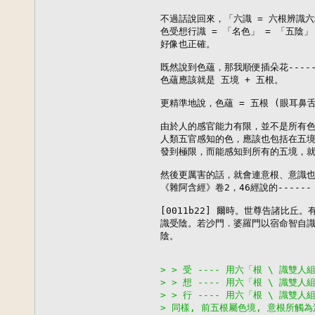
不過話說回來，「六識 = 六根辨識
色受想行識 = 「名色」 = 「五陰
好像也正確。

既然說到色蘊，那我順便插朵花------
色蘊應該就是 五境 + 五根。

更精準地說，色蘊 = 五根 (眼耳鼻舌身
由於人的感官能力有限，並不是所有色
人類五官感知的色，應該也包括在五境
發到極限，而能感知到所有的五境，就
然後更厲害的話，就會連意根、意識也
《雜阿含經》卷2，46經說的------

[0011b22] 爾時。世尊告諸比丘。
識受陰。若沙門．婆羅門以宿命智自識
陰。

> > 受 ---- 用六「根 \ 識
> > 想 ---- 用六「根 \ 識
> > 行 ---- 用六「根 \ 識
> 同樣, 前五根屬色境, 意根所觸為