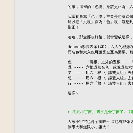
的確，這裡的「色境」應該更正為「六
我當初會寫「色」境，主要是想讓這個
所以把「六境」寫為「色」境，沒想到卻
指正！

哈哈，那全部改好後，就會變成這樣，登登
Heaven學長表示(XD)，六入的根
而名色和六入也可說完全互為因果、難
色 ---- 「意根」之外的五根 + 
識 ---- 六根識知名色，或說識知六
受 ---- 用六「根 \ 識雙人組」
想 ---- 用六「根 \ 識雙人組」
行 ---- 用六「根 \ 識雙人組」
這樣？

> 不只小宇宙, 幾乎是全宇宙了. 
人家小宇宙也是宇宙咩~ 這也有點像之前
無限大和無限小，誰大？
