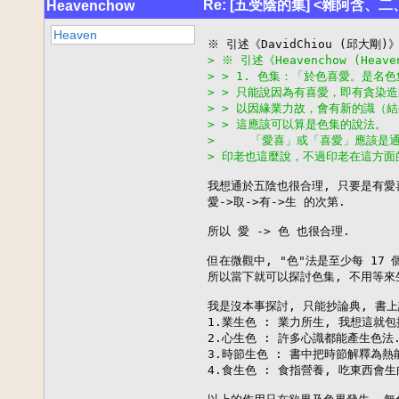
Re: [五受陰的集] <雜阿含、
Heavenchow
Heaven
> ※ 引述《Heavenchow (Hea
> > 1. 色集：「於色喜愛。是
> > 只能說因為有喜愛，即有貪染
> > 以因緣業力故，會有新的識（
> > 這應該可以算是色集的說法。
>     「愛喜」或「喜愛」應該
> 印老也這麼說，不過印老在這方面
我想通於五陰也很合理, 只要是有愛喜
愛->取->有->生 的次第.

所以 愛 -> 色 也很合理.

但在微觀中, "色"法是至少每 17 
所以當下就可以探討色集, 不用等來生
我是沒本事探討, 只能抄論典, 書上
1.業生色 : 業力所生, 我想這就包括
2.心生色 : 許多心識都能產生色法.
3.時節生色 : 書中把時節解釋為熱
4.食生色 : 食指營養, 吃東西會生