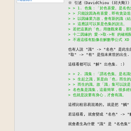
> > 1. 色集：「於色喜愛。是
> > 只能說因為有喜愛，即有貪染
> > 以因緣業力故，會有新的識（
> > 這應該可以算是色集的說法。
> 若把這裏的「色」用微觀來看，那
> 十二因緣的 愛->取->有 的確相
> 不過這樣有點像在解數學公式 XD
也有人說 "識" -> "名色" 是此生
"取" -> "有" 是指未來世的出生.

這樣看都可以 "解" 出色集. :)

> > 2. 識集：「謂名色集。是
> > 生起之識，算是由「色」而生
> > 而生的識。故「識」集可以說
> 名色集是識集，這最簡單，很多經
> 也就是說要有身心，才會有識。
這裡比較容易混淆的, 就是把 "觸" 
若這樣看, 就會變成 "名色" -> "觸"
就會產生為什麼 "識" 是 "名色集"?