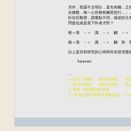
另外，我還不太明白，是先有觸，之
在微觀，每一心所都有觸受想行...
但在巨觀裡，因重點不同，描述的主
問題也就是底下何者才對？

根＋境　－＞　識　－＞　觸　－＞　
根＋境　－＞　識　－＞　觸　與　受
以上是目前研究的心得與尚未想清楚的
    heaven

◇ 若言下相應   即共論佛義   若
◇ 此宗本無諍   諍即失道意   執
◇ 南無 本師釋迦牟尼佛       
卍 歡迎光臨中華電子佛典協會 : http: