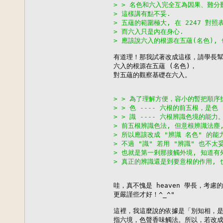
> > 名色和六入完全互為因果、難分
> 這樣講有點不妥.
> 五蘊的範圍極大, 在 2247 對
> 而六入只是內在身心.
> 應該說六入的根源在五蘊(名色), 
有道理！那我試著改成這樣，請學長幫我看
六入的根源在五蘊 (名色)，

對五蘊的觀察基礎在六入。

> > 為了理解方便，容小的暫把順序拆一
> > 色 ---- 六根的前五根，是色
> > 識 ---- 六根辨識色境的能力
> 前五根辨識色法, 但意根辨識法塵,
> 所以應該改成 "辨識 名色" 的能
> 不過 "識" 若用 "辨識" 也不太
> 也就是第一剎那接觸外境, 知道有
> 真正的辨識還是到要意根的作用, 
哇，真不愧是 heaven 學長，考
更嚴謹些才好！^_^"

這裡，我這麼說的依據是「別知相，是識
指六境，色聲香味觸法。所以，若改成