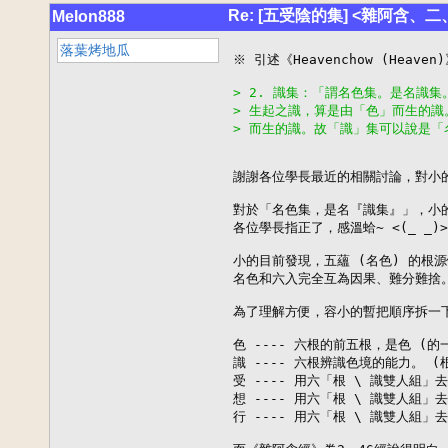
Re: [五受陰的集] <雜阿含、
Melon888
落葉烤地瓜
※ 引述《Heavenchow (Heaven
> 2. 識集：「謂名色集。是名識
> 生起之識，算是由「色」而生的
> 而生的識。故「識」集可以說是「
謝謝各位學長最近的相關討論，對小的
對於「名色集，是名『識集』」，小的
各位學長指正了，感溫蛤~ <(_ _)>

小的目前發現，五蘊 (名色) 的根源
名色和六入完全互為因果、難分難捨。
為了理解方便，容小的暫把順序拆一下---
色 ---- 六根的前五根，是色 (的一
識 ---- 六根辨識色境的能力。 (根
受 ---- 用六「根 \ 識雙人組」
想 ---- 用六「根 \ 識雙人組」
行 ---- 用六「根 \ 識雙人組」