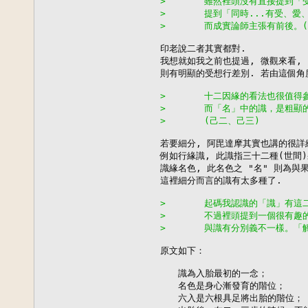
>       雖然裡頭沒有直接提到
>       提到「同時...有受、
>       而成實論師主張有前後。
印老說二者其實都對.

我想就如我之前也提過, 微觀來看, 
則有明顯的受想行差別. 若由這個角度
>       十二因緣的看法也很值
>       而「名」中的識，是粗
>       (己二、己三)
若要細分, 阿毘達摩其實也講的很詳細
例如行緣識, 此識指三十二種(世間)
識緣名色, 此名色之 "名" 則為與果
這裡細分而言的識有太多種了.

>       起碼我認識的「識」有
>       不過裡頭提到一個很有
>       與識有分別義不一樣。
原文如下：

　　識為入胎最初的一念；

　　名色是身心漸發育的階位；

　　六入是六根具足將出胎的階位；
