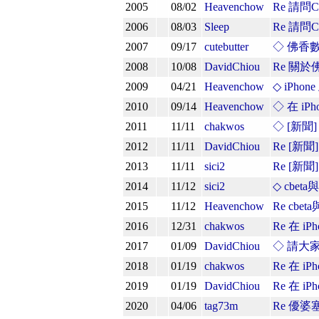
2005
08/02
Heavenchow
Re 請問
2006
08/03
Sleep
Re 請問
2007
09/17
cutebutter
◇ 佛香
2008
10/08
DavidChiou
Re 關
2009
04/21
Heavenchow
◇ iPh
2010
09/14
Heavenchow
◇ 在 iP
2011
11/11
chakwos
◇ [新聞
2012
11/11
DavidChiou
Re [新
2013
11/11
sici2
Re [新
2014
11/12
sici2
◇ cbe
2015
11/12
Heavenchow
Re cb
2016
12/31
chakwos
Re 在 i
2017
01/09
DavidChiou
◇ 請大家
2018
01/19
chakwos
Re 在 i
2019
01/19
DavidChiou
Re 在 i
2020
04/06
tag73m
Re 優