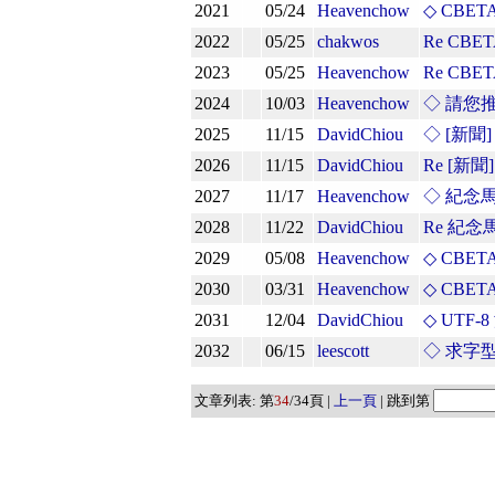
2021
05/24
Heavenchow
◇ CB
2022
05/25
chakwos
Re CB
2023
05/25
Heavenchow
Re CB
2024
10/03
Heavenchow
◇ 請您
2025
11/15
DavidChiou
◇ [新
2026
11/15
DavidChiou
Re [
2027
11/17
Heavenchow
◇ 紀念馬克
2028
11/22
DavidChiou
Re 紀念馬
2029
05/08
Heavenchow
◇ CBE
2030
03/31
Heavenchow
◇ CBET
2031
12/04
DavidChiou
◇ UTF-
2032
06/15
leescott
◇ 求字
文章列表: 第
34
/34頁 |
上一頁
| 跳到第