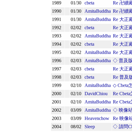
1989
01/30
cbeta
Re 卍續
1990
01/30
AmitaBuddha
Re 卍續
1991
01/30
AmitaBuddha
Re 大正
1992
02/02
cbeta
Re 大正
1993
02/02
AmitaBuddha
Re 大正
1994
02/02
cbeta
Re 大正
1995
02/02
AmitaBuddha
Re 大正
1996
02/03
AmitaBuddha
◇ 普及
1997
02/03
cbeta
Re 大正
1998
02/03
cbeta
Re 普及
1999
02/10
AmitaBuddha
◇ Cbe
2000
02/10
DavidChiou
Re Cbe
2001
02/10
AmitaBuddha
Re Cbe
2002
03/09
AmitaBuddha
◇ 映像
2003
03/09
Heavenchow
Re 映像
2004
08/02
Sleep
◇ 請問C