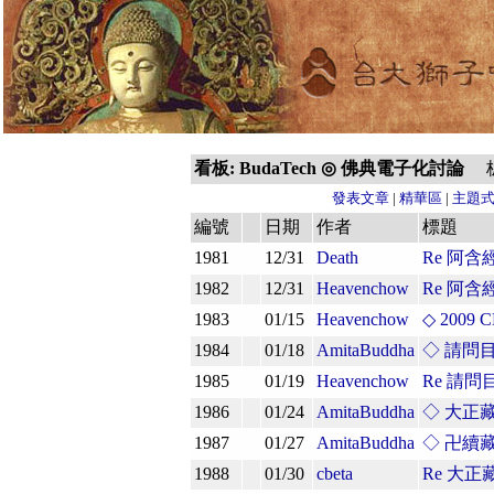
看板: BudaTech ◎ 佛典電子化討論
板主
發表文章
|
精華區
|
主題
編號
日期
作者
標題
1981
12/31
Death
Re 阿
1982
12/31
Heavenchow
Re 阿
1983
01/15
Heavenchow
◇ 200
1984
01/18
AmitaBuddha
◇ 請問
1985
01/19
Heavenchow
Re 請
1986
01/24
AmitaBuddha
◇ 大正
1987
01/27
AmitaBuddha
◇ 卍續
1988
01/30
cbeta
Re 大正