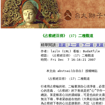
《占察經豆得》（17）二種觀道
精華閱讀 |
首篇
|
上一篇
|
下一篇
|
末篇
作者: lailn (LNL) 看板: BudaXfile

標題: 《占察經豆得》（17）二種觀道

時間: Fri Dec  7 16:16:21 2007

   本文由 abstsai(白非白) 授權轉貼

   《占察經豆得》（17）二種觀道

行者用占察輪的初、二輪量測自心清淨後，必需
心的意義，《占察經》的下卷就是把“心”字作一
總說。算是般若心法的濃縮版，可是也由於太濃
無法下嚥，學者梁啟超在他的《大乘起信論考證
為占察經下卷的心法是搪塞的，判定《占察經》