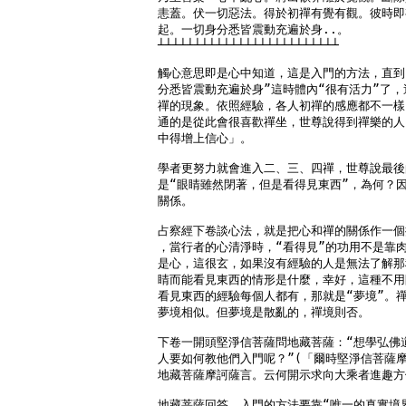
恚蓋。伏一切惡法。得於初禪有覺有觀。彼時即
起。一切身分悉皆震動充遍於身..。

┴┴┴┴┴┴┴┴┴┴┴┴┴┴┴┴┴┴┴┴┴┴┴┴┴

觸心意思即是心中知道，這是入門的方法，直到“
分悉皆震動充遍於身”這時體內“很有活力”了，
禪的現象。依照經驗，各人初禪的感應都不一樣
通的是從此會很喜歡禪坐，世尊說得到禪樂的人
中得增上信心」。

學者更努力就會進入二、三、四禪，世尊說最後
是“眼睛雖然閉著，但是看得見東西”，為何？因
關係。

占察經下卷談心法，就是把心和禪的關係作一個
，當行者的心清淨時，“看得見”的功用不是靠肉
是心，這很玄，如果沒有經驗的人是無法了解那
睛而能看見東西的情形是什麼，幸好，這種不用
看見東西的經驗每個人都有，那就是“夢境”。禪
夢境相似。但夢境是散亂的，禪境則否。

下卷一開頭堅淨信菩薩問地藏菩薩：“想學弘佛道
人要如何教他們入門呢？”(「爾時堅淨信菩薩摩
地藏菩薩摩訶薩言。云何開示求向大乘者進趣方便
地藏菩薩回答，入門的方法要靠“唯一的真實境界