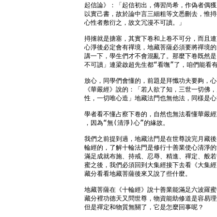
起信論》：「起信初出，傳習尚希，作偽者偶獲
以實己書，故於論中言三細粗等文悉刪去，惟撏
心性者敷衍之，故文冗漫不可讀。」

撏撦就是搪塞，其實下卷和上卷不可分，而且連
心淨後必定會有禪境，地藏菩薩必須要將禪境的
講一下，學生們才不會混亂了。那麼下卷既然是
不可讀」連梁啟超先生都“看嘸”了，咱們能看有
放心，同學們會懂的，前題是拜懺功夫要夠，心
《華嚴經》說的：「若人欲了知，三世一切佛，
性，一切唯心造」地藏法門也無他法，同樣是心
學者看不懂占察下卷的，自然也無法看懂華嚴經
，因為“無(清淨)心”的緣故。

我們之前提到過，地藏法門是在世尊說完月藏後
輪經的，了解十輪法門是修行十善業使心清淨的
滿足成就布施、持戒、忍辱、精進、禪定、般若
蜜之後，我們必須回到大集經接下去看《大集經
藏分看看地藏菩薩後來又說了些什麼。

地藏菩薩在《十輪經》說十善業能滿足六波羅蜜
藏分裡功德天又問世尊，物資能助修道是容易理
但是禪定和物質無關了，它是怎麼回事呢？
