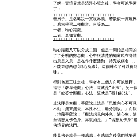
了解一實境界就是清淨心境之後，學者可以學習
了：

┬┬┬┬┬┬┬┬┬┬┬┬┬┬┬┬┬┬┬┬┬┬┬┬┬

善男子。是名略說一實境界義。若欲依一實境界
。應當學習二種觀道。何等為二。

一者、唯心識觀。

二者、真如實觀。

┴┴┴┴┴┴┴┴┴┴┴┴┴┴┴┴┴┴┴┴┴┴┴┴┴

唯心識觀又可以分成二類，但是一開始是相同的
了了分明的數息觀，心中很清楚的知道現在身體
出息是入息、是在作什麼活動，持咒或稱名..。
不能東想西想(隨心所緣)。這個練久了可以得到
昧」。

得到色寂三昧之後，學者有二個方向可以選擇，
進行「奢摩他觀」心法，這就是“止法”。另一個
是「毗婆舍那觀」心法，這就是“觀(佛)法”。

止法即是空觀，菩薩說止法是「思惟內心不可見
不動，無來無去。本性不生，離分別故。」而觀
，地藏菩薩說：「觀法想見內外色，隨心生，隨
至習想見佛色身。亦復如是。」“習想見佛身”也
佛境界的法門。

能見佛身就是一種感應，有感應之後我們就要運