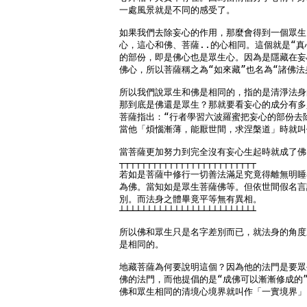
一處風景就是不同的感受了。

如果我們去除妄心的作用，那麼會得到一個眾生
心，這心和佛、菩薩..的心相同。這個就是“真心
的部份，即是佛心也是眾生心。因為是隱藏在妄
佛心，所以菩薩稱之為“如來藏”也名為“諸佛法身
所以我們說眾生和佛是相同的，指的是清淨法身
那到底是佛還是眾生？那就要看妄心的成分有多
菩薩指出：“行者學習六波羅蜜把妄心的部份去除
當他「煩惱漸薄，能厭世間，求涅槃道」時就叫
當菩薩更加努力到完全沒有妄心生起時就成了佛
┬┬┬┬┬┬┬┬┬┬┬┬┬┬┬┬┬┬┬┬┬┬┬┬┬

若如是菩薩中修行一切善法滿足究竟得離無明睡
為佛。當知如是眾生菩薩佛等。但依世間假名言
別。而法身之體畢竟平等無有異相。

┴┴┴┴┴┴┴┴┴┴┴┴┴┴┴┴┴┴┴┴┴┴┴┴┴

所以佛和眾生只是名字差別而已，就法身的角度
是相同的。

地藏菩薩為何要說明這個？因為他的法門是要眾
佛的法門，而他提倡的是“成佛可以漸漸修成的”
佛和眾生相同的清境心境界就叫作「一實境界」。