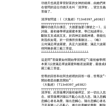
功德天也就是掌管財富的女神的統稱，由她們來
在發問的這位功德天名叫「清淨智」，望文生義
菩薩了。

清淨智問道：(《大集經》T13n0397_p0382)

┬┬┬┬┬┬┬┬┬┬┬┬┬┬┬┬┬┬┬┬┬┬┬┬┬

爾時功德天白佛言。大德婆伽婆(佛號之一)。云
訶薩。最初修學禪波羅蜜本業。學已知諸禪分。
斷除五支成就五支。於四神足遊戲神通。善能往
剎迅疾如電。於一切佛所供養聽法..。(略)

云何滿足禪波羅蜜。具足六波羅蜜。滿足六波羅
得阿耨多羅三藐三菩提。

┴┴┴┴┴┴┴┴┴┴┴┴┴┴┴┴┴┴┴┴┴┴┴┴┴

這是問“菩薩要如何開始學習禪定”(最初修學禪
本業)以便滿足禪波羅蜜和般若波羅蜜，最後成就
羅三藐三菩提。

世尊的回答和在阿含經裡的回答一樣，世尊說“一
開始都是由數息開始”：

《大集經》(T13n0397_p0382》

┬┬┬┬┬┬┬┬┬┬┬┬┬┬┬┬┬┬┬┬┬┬┬┬

清淨智。此菩薩摩訶薩初修禪定。於一切出入息
念。彼菩薩摩訶薩以不亂心出息入息。隨入息觸
息觸心者名為覺。隨出息觸心。隨出息觸心者名
乃至喜樂一心不亂心。將出欲界離於覺觀。斷除