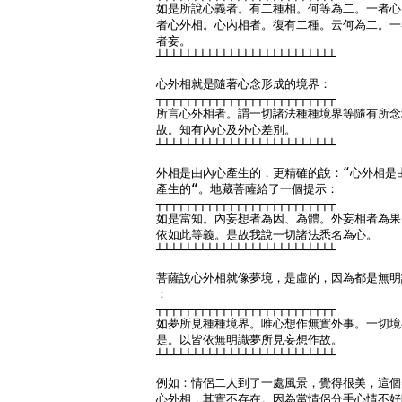
如是所說心義者。有二種相。何等為二。一者心
者心外相。心內相者。復有二種。云何為二。一
者妄。

┴┴┴┴┴┴┴┴┴┴┴┴┴┴┴┴┴┴┴┴┴┴┴┴┴

心外相就是隨著心念形成的境界：

┬┬┬┬┬┬┬┬┬┬┬┬┬┬┬┬┬┬┬┬┬┬┬┬┬

所言心外相者。謂一切諸法種種境界等隨有所念
故。知有內心及外心差別。

┴┴┴┴┴┴┴┴┴┴┴┴┴┴┴┴┴┴┴┴┴┴┴┴┴

外相是由內心產生的，更精確的說：“心外相是由
產生的“。地藏菩薩給了一個提示：

┬┬┬┬┬┬┬┬┬┬┬┬┬┬┬┬┬┬┬┬┬┬┬┬┬

如是當知。內妄想者為因、為體。外妄相者為果
依如此等義。是故我說一切諸法悉名為心。

┴┴┴┴┴┴┴┴┴┴┴┴┴┴┴┴┴┴┴┴┴┴┴┴┴

菩薩說心外相就像夢境，是虛的，因為都是無明
：

┬┬┬┬┬┬┬┬┬┬┬┬┬┬┬┬┬┬┬┬┬┬┬┬┬

如夢所見種種境界。唯心想作無實外事。一切境
是。以皆依無明識夢所見妄想作故。

┴┴┴┴┴┴┴┴┴┴┴┴┴┴┴┴┴┴┴┴┴┴┴┴┴

例如：情侶二人到了一處風景，覺得很美，這個
心外相，其實不存在。因為當情侶分手心情不好