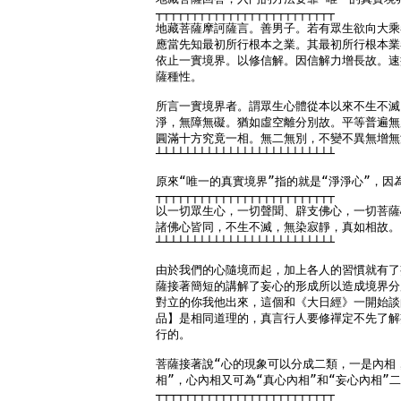
┬┬┬┬┬┬┬┬┬┬┬┬┬┬┬┬┬┬┬┬┬┬┬┬┬

地藏菩薩摩訶薩言。善男子。若有眾生欲向大乘
應當先知最初所行根本之業。其最初所行根本業
依止一實境界。以修信解。因信解力增長故。速
薩種性。

所言一實境界者。謂眾生心體從本以來不生不滅
淨，無障無礙。猶如虛空離分別故。平等普遍無
圓滿十方究竟一相。無二無別，不變不異無增無
┴┴┴┴┴┴┴┴┴┴┴┴┴┴┴┴┴┴┴┴┴┴┴┴┴

原來“唯一的真實境界”指的就是“淨淨心”，因為
┬┬┬┬┬┬┬┬┬┬┬┬┬┬┬┬┬┬┬┬┬┬┬┬┬

以一切眾生心，一切聲聞、辟支佛心，一切菩薩
諸佛心皆同，不生不滅，無染寂靜，真如相故。

┴┴┴┴┴┴┴┴┴┴┴┴┴┴┴┴┴┴┴┴┴┴┴┴┴

由於我們的心隨境而起，加上各人的習慣就有了
薩接著簡短的講解了妄心的形成所以造成境界分
對立的你我他出來，這個和《大日經》一開始談
品】是相同道理的，真言行人要修禪定不先了解
行的。

菩薩接著說“心的現象可以分成二類，一是內相，
相”，心內相又可為“真心內相”和“妄心內相”二
┬┬┬┬┬┬┬┬┬┬┬┬┬┬┬┬┬┬┬┬┬┬┬┬┬
