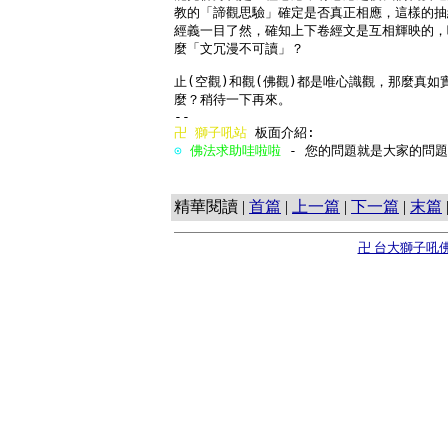
教的「諦觀思驗」確定是否真正相應，這樣的抽
經義一目了然，確知上下卷經文是互相輝映的，
麼「文冗漫不可讀」？

止(空觀)和觀(佛觀)都是唯心識觀，那麼真如實
麼？稍待一下再來。

卍 
獅子吼站
⊙ 
佛法求助哇啦啦
 - 您的問題就是大家的問題!   
精華閱讀 |
首篇
|
上一篇
|
下一篇
|
末篇
卍 台大獅子吼