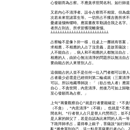
心發願而為占察。不應貪求世間名利。如行師道
又若內心不清淨者。設令占察而不相當。但為虛
次若未來世諸眾生等。一切所占不獲吉善所求不
憂慮逼惱怖懼時。應當晝夜常勤誦念我之名字。
者所占則吉。所求皆獲現離衰惱。

┴┴┴┴┴┴┴┴┴┴┴┴┴┴┴┴┴┴┴┴┴┴┴┴┴

占察輪不是像卜卦一樣，往桌上一擲就有答案，
求相應，不相應的人占了沒意義，是故菩薩說：
人不能自占」，病人和不相應的人都無法自占，
相應的人，由於心無法清淨的問題所以無法自占
要由能占的人來替別人占。

這個能占的人並不是任何一位入門者都可以替人
占者最少必需是已經得到第二輪成就（三業清淨
可以。所以地藏導師說：「（欲占他人者）應當
自心，不貪世間，內意清淨。然後乃可如上歸敬
至心發願而為占察。」

上句"籌量觀察自心"就是行者要能確定："不貪世
（不貪），"內意清淨"（不嗔）。也就是"不應
間名利。"行者替人占只是替人代勞而已，並不是
是人家的師父了，若是自認為比來問的人高一等
下跪拜師求占，還得奉上銀子，菩薩說"如行師道
亂"將會害到自己，這一點是菩薩要行者小心，不