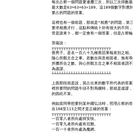
每次占察一個問題要連擲三次，所以三次得數最
最大數是63+63+63=189。這189個數字對應
要占的問題的答案。

這裡也有一個前題，那就是"相應"的問題，第三
要求相應才行，這點和傳統卜卦有很大的不同，
管是誰來卜，都一定會有一個答案，但是占察輪
菩薩說：

┬┬┬┬┬┬┬┬┬┬┬┬┬┬┬┬┬┬┬┬┬┬┬┬┬

善男子。是名一百八十九種善惡果報差別之相。
隨心所觀主念之事。若數合與意相當者。無有乖
所擲所合之數。與心所觀主念之事不相當者謂不
為虛謬。

┴┴┴┴┴┴┴┴┴┴┴┴┴┴┴┴┴┴┴┴┴┴┴┴┴

上面那段就是說，當占出來的數字所代表的答案
裡所要問的問題牛頭不對馬嘴時，那就是虛謬，
的因此不算。

例如當同學想要到某外國弘法時，照理占察的答
在108至113之間才是正確的答案：

┬┬┬┬┬┬┬┬┬┬┬┬┬┬┬┬┬┬┬┬┬┬┬┬┬

一百零八者所向處得安快。

一百零九者所向處有厄難。

一百一十者所向處為魔網。
