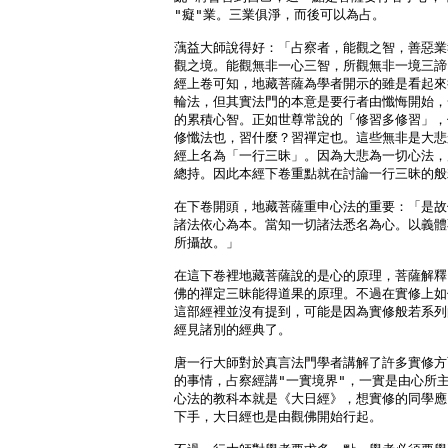
"癡"業。三業俱淨，而後可以為占。

蕅益大師說得好：「占察者，能觀之智，善惡業
觀之境。能觀無非一心三智，所觀無非一境三諦
經上卷可知，地藏菩薩為學者開示的雖是看起來
輪法，但其實法門的本意是要行者由懺悔開始，
的累積心智。正如世尊常說的「修習多修習」，
修懺法也，習什麼？習禪定也。這些無非是大悲
經上名為「一行三昧」。因為大悲為一切心法，
總持。因此本經下卷重點就在討論一行三昧的般
在下卷開頭，地藏菩薩重申心法的重要：「是故
諸法依心為本。當知一切諸法悉名為心。以義體
所攝故。」

在這下卷裡地藏菩薩說的是心的原理，菩薩解釋
佛的禪定三昧能得道果的原理。不過在實修上如
這部經裡並沒有提到，可能是因為實修般若系列
經見諸別的經典了。

唐一行大師對於真言法門學者講解了許多實修方
的事情，占察經講"一實境界"，一實是由心所主
心法的教科本就是《大日經》，想實修的同學應
下手，大日經也是由觀佛開始行起。
