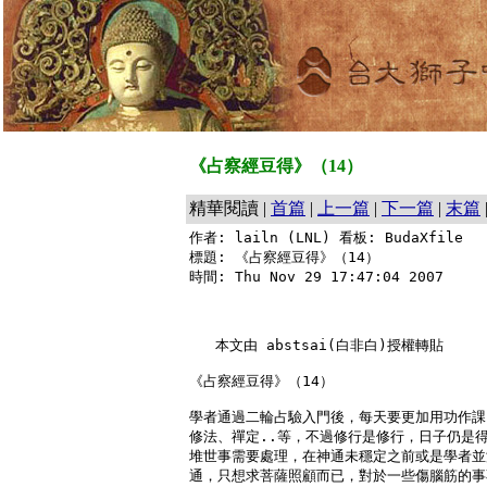
《占察經豆得》（14）
精華閱讀 |
首篇
|
上一篇
|
下一篇
|
末篇
作者: lailn (LNL) 看板: BudaXfile

標題: 《占察經豆得》（14）

時間: Thu Nov 29 17:47:04 2007

   本文由 abstsai(白非白)授權轉貼

《占察經豆得》（14）

學者通過二輪占驗入門後，每天要更加用功作課
修法、禪定..等，不過修行是修行，日子仍是得
堆世事需要處理，在神通未穩定之前或是學者並
通，只想求菩薩照顧而已，對於一些傷腦筋的事