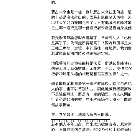
的。

要占未來也是一樣，例如想占未來往生何處，這
的卜卦是沒法占出的，因為卦象由諸天所控，未
出諸天的能力範圍之外了，只有地藏占察輪才能
往生哪一道或是哪一佛國或者學者是否自身成佛。
若是學者無論怎麼占都是零，菩薩說此人「已得
是高手了。為何無所得是高手？因為無所得是大
三種三摩地（定境）中的最後一種境界。我們會
若波羅蜜多法門時來詳細探討定境。

地藏菩薩的占察輪由於是法器，所以它是能使行
的好工具，就像數珠、金剛杵、手印..等各類的
行者和所用法器的相應是相當重要的條件之一。

學者能穩定相應於第三組占察輪後，除了自占也
人的事，也可以替別人占。因此地藏行者觀察眾
不是隨便臆測，而是有一定的驗證。有人來問前
行者必需如法觀察，並用占輪驗證，決不可能信
個故事搪塞。

在上卷的最後，地藏菩薩再三叮囑：

┬┬┬┬┬┬┬┬┬┬┬┬┬┬┬┬┬┬┬┬┬┬┬┬┬

若有他人不能自占。而來求請欲使占者。應當籌
心。不貪世間內意清淨。然後乃可如上歸敬修行