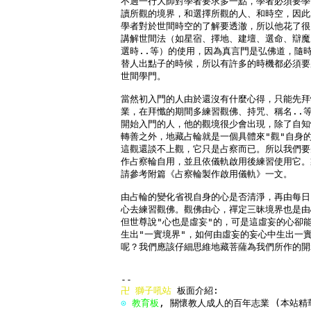
不過一行大師對學者要求多一點，學者必須要學
讀所觀的境界，和選擇所觀的人、和時空，因此
學者對於世間時空的了解要透澈，所以他花了很
講解世間法（如星宿、擇地、建壇、選命、辯魔
選時..等）的使用，因為真言門是弘佛道，隨時
替人出點子的時候，所以有許多的時機都必須要
世間學門。

當然初入門的人由於還沒有什麼心得，只能先拜
業，在拜懺的期間多練習觀佛、持咒、稱名..等
開始入門的人，他的觀境很少會出現，除了自知
轉善之外，地藏占輪就是一個具體來"觀"自身的
這觀還談不上觀，它只是占察而已。所以我們要
作占察輪自用，並且依儀軌啟用後練習使用它。
請參考附篇《占察輪製作啟用儀軌》一文。

由占輪的變化省視自身的心是否清淨，再由每日
心去練習觀佛。觀佛由心，禪定三昧境界也是由
但世尊說"心也是虛妄"的，可是這虛妄的心卻能
生出"一實境界"，如何由虛妄的妄心中生出一實
呢？我們應該仔細思維地藏菩薩為我們所作的開
卍 
獅子吼站
⊙ 
教育板
, 關懷教人成人的百年志業 (本站精華區完