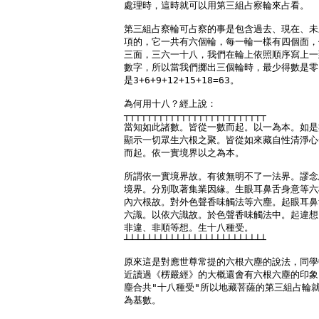
處理時，這時就可以用第三組占察輪來占看。

第三組占察輪可占察的事是包含過去、現在、未
項的，它一共有六個輪，每一輪一樣有四個面，
三面，三六一十八，我們在輪上依照順序寫上一
數字，所以當我們擲出三個輪時，最少得數是零
是3+6+9+12+15+18=63。

為何用十八？經上說：

┬┬┬┬┬┬┬┬┬┬┬┬┬┬┬┬┬┬┬┬┬┬┬┬┬

當知如此諸數。皆從一數而起。以一為本。如是
顯示一切眾生六根之聚。皆從如來藏自性清淨心
而起。依一實境界以之為本。

所謂依一實境界故。有彼無明不了一法界。謬念
境界。分別取著集業因緣。生眼耳鼻舌身意等六
內六根故。對外色聲香味觸法等六塵。起眼耳鼻
六識。以依六識故。於色聲香味觸法中。起違想
非違、非順等想。生十八種受。

┴┴┴┴┴┴┴┴┴┴┴┴┴┴┴┴┴┴┴┴┴┴┴┴┴

原來這是對應世尊常提的六根六塵的說法，同學
近讀過《楞嚴經》的大概還會有六根六塵的印象
塵合共"十八種受"所以地藏菩薩的第三組占輪就
為基數。
