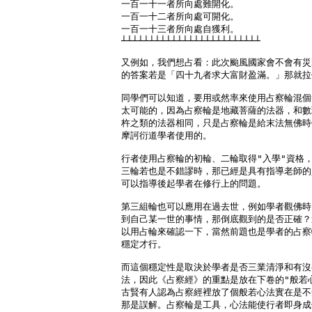
一百一十一者所向處難開化。

一百一十二者所向處可開化。

一百一十三者所向處自獲利。

┴┴┴┴┴┴┴┴┴┴┴┴┴┴┴┴┴┴┴┴┴┴┴┴┴

又例如，我們想占看：此次颱風國家會不會有災
的答案若是「四十九者求大富財盈滿。」那就拉
同學們可以知道，要用或然率來使用占察輪混個
太可能的，因為占察輪是地藏菩薩的法器，和數
杵之類的法器相同，只是占察輪是給末法無佛時
摩訶衍道學者使用的。

行者使用占察輪的初輪、二輪取得"入學"資格，
三輪若也是不錯謬時，那已經是具有指導老師的
可以指導後起學者在修行上的問題。

第三組輪也可以應用在過去世，例如學者觀佛時
到自己某一世的事情，那倒底觀到的是否正確？
以用占輪來確認一下，當然前題也是學者的占察
穩定才行。

而這個穩定性是取決於學者是否三業清淨和有沒
法，因此《占察經》的重點是放在下卷的"般若心
古賢有人認為占察經裡放了個般若心法實在是不
那是誤解。占察輪是工具，心法能使行者即身成