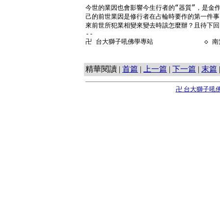
今世的業因也會影響今生行者的“器質”，是金作
己的前世業因是修行者在占輪時要作的第一件事
來前世所犯業相變來變去時該怎麼辦？且待下回。
--

卍 台大獅子吼佛學專站 
            ◇
精華閱讀 |
首篇
|
上一篇
|
下一篇
|
末篇
卍 台大獅子吼