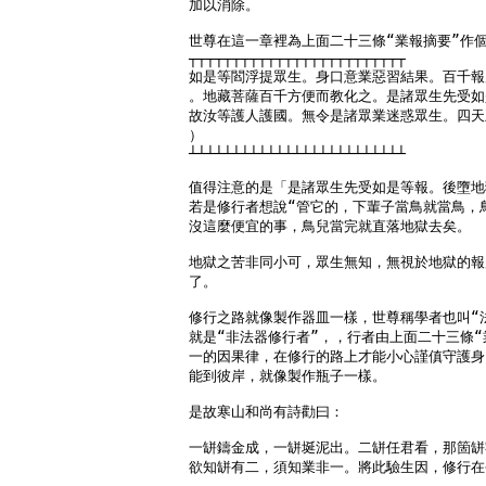
加以消除。

世尊在這一章裡為上面二十三條“業報摘要”作個
┬┬┬┬┬┬┬┬┬┬┬┬┬┬┬┬┬┬┬┬┬┬┬┬┬

如是等閻浮提眾生。身口意業惡習結果。百千報
。地藏菩薩百千方便而教化之。是諸眾生先受如
故汝等護人護國。無令是諸眾業迷惑眾生。四天王聞
）

┴┴┴┴┴┴┴┴┴┴┴┴┴┴┴┴┴┴┴┴┴┴┴┴┴

值得注意的是「是諸眾生先受如是等報。後墮地
若是修行者想說“管它的，下輩子當鳥就當鳥，鳥
沒這麼便宜的事，鳥兒當完就直落地獄去矣。

地獄之苦非同小可，眾生無知，無視於地獄的報
了。

修行之路就像製作器皿一樣，世尊稱學者也叫“法
就是“非法器修行者”，，行者由上面二十三條“
一的因果律，在修行的路上才能小心謹傎守護身
能到彼岸，就像製作瓶子一樣。

是故寒山和尚有詩勸曰：

一缾鑄金成，一缾埏泥出。二缾任君看，那箇缾
欲知缾有二，須知業非一。將此驗生因，修行在