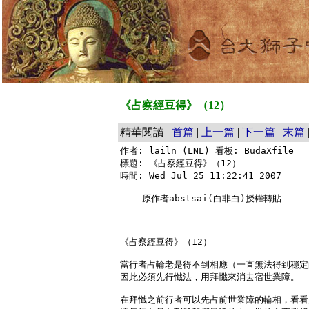
《占察經豆得》（12）
精華閱讀 |
首篇
|
上一篇
|
下一篇
|
末篇
作者: lailn (LNL) 看板: BudaXfile

標題: 《占察經豆得》（12）

時間: Wed Jul 25 11:22:41 2007

    原作者abstsai(白非白)授權轉貼

《占察經豆得》（12）

當行者占輪老是得不到相應（一直無法得到穩定
因此必須先行懺法，用拜懺來消去宿世業障。

在拜懺之前行者可以先占前世業障的輪相，看看