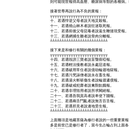
則可能現世報得高血壓、糖尿病等類的各種病。
接著世尊再說行為不良的業報：

┬┬┬┬┬┬┬┬┬┬┬┬┬┬┬┬┬┬┬┬┬┬┬┬┬

十、若遇悖逆父母者說天地災殺報。

十一、若遇燒山林木者說狂迷取死報。

十二、若遇前後父母惡毒者說返生鞭撻現受報。

十三、若遇網捕生雛者說骨肉分離報。

┴┴┴┴┴┴┴┴┴┴┴┴┴┴┴┴┴┴┴┴┴┴┴┴┴

接下來是和修行有關的幾個業報：

┬┬┬┬┬┬┬┬┬┬┬┬┬┬┬┬┬┬┬┬┬┬┬┬┬

十四、若遇毀謗三寶者說盲聾瘖啞報。

十五、若遇輕法慢教者說永處惡道報。

十六、若遇破用常住者說億劫輪迴地獄報。

十七、若遇污梵誣僧者說永在畜生報。

十八、若遇湯火斬斫傷生者說輪迴遞償報。

十九、若遇破戒犯齋者說禽獸飢餓報。

二十、若遇非理毀用者說所求闕絕報。

二十一、若遇吾我貢高者說卑使下賤報。

二十二、若遇兩舌鬥亂者說無舌百舌報。

二十三、若遇邪見者說邊地受生報。

┴┴┴┴┴┴┴┴┴┴┴┴┴┴┴┴┴┴┴┴┴┴┴┴┴

上面幾項是地藏菩薩為修行者說的一些重要業報
多是前世已是修行者了，當今生占輪占到上面各