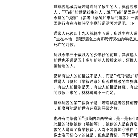
世尊說地藏菩薩若是遇到了殺生的人，就會說來
人，“可能”前世是殺生的人，說“可能”是因為
今世的“橫難”（參考《藥師如來法門漫談》一書
因為行者在占輪時至少應該還活著才是吧。:P

通常人死後四十九天就轉生五道，所以生在人道
”生在本地，那麼理論上換算我們現在的年紀加
死亡的時候。

所以今年三十歲以內的少年仔的前世，其實也大
前世也不過是五十多年前的人投胎來的，類推人
覆輪迴的人。

當然有些人的前世並不是人，而是“蜎飛蠕動”類
世是人（例如《業報迷蹤》所說世尊談的白狗真
。有些人前世則是天，有些人前世是修羅，有些
間渡假回來的，林林總總不一而足。

世尊所說的第二個例子是「若遇竊盜者說貧窮苦
，那麼可能是前世有造竊盜惡業之故。

也許有同學會問“那我的東西被偷，是不是有什麼
此世的財物被偷（騙搶等），被偷的人是自身造
數的人是造了癡業較多，因為不能善加守護自己
像太沒同情心？的確是，但也是實情。同學們可