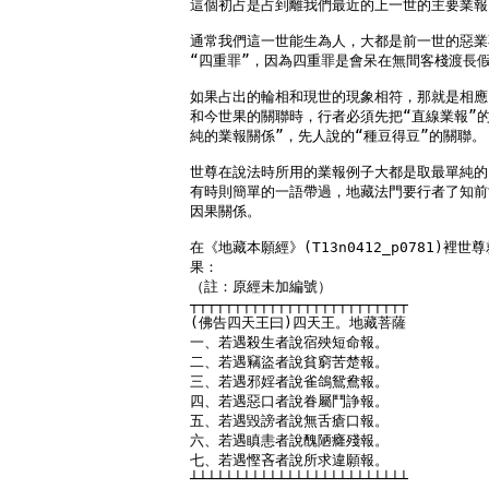
這個初占是占到離我們最近的上一世的主要業報。
通常我們這一世能生為人，大都是前一世的惡業
“四重罪”，因為四重罪是會呆在無間客棧渡長假
如果占出的輪相和現世的現象相符，那就是相應
和今世果的關聯時，行者必須先把“直線業報”的
純的業報關係”，先人說的“種豆得豆”的關聯。

世尊在說法時所用的業報例子大都是取最單純的因
有時則簡單的一語帶過，地藏法門要行者了知前
因果關係。

在《地藏本願經》(T13n0412_p0781)
果：

（註：原經未加編號）

┬┬┬┬┬┬┬┬┬┬┬┬┬┬┬┬┬┬┬┬┬┬┬┬┬

(佛告四天王曰)四天王。地藏菩薩

一、若遇殺生者說宿殃短命報。

二、若遇竊盜者說貧窮苦楚報。

三、若遇邪婬者說雀鴿鴛鴦報。

四、若遇惡口者說眷屬鬥諍報。

五、若遇毀謗者說無舌瘡口報。

六、若遇瞋恚者說醜陋癃殘報。

七、若遇慳吝者說所求違願報。

┴┴┴┴┴┴┴┴┴┴┴┴┴┴┴┴┴┴┴┴┴┴┴┴┴
