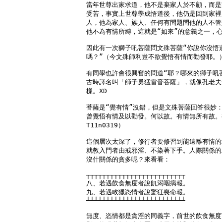
當年世尊出家求道，他不是棄家人於不顧，而是
受苦，事實上世尊學成悟道後，他仍是回到家裡
人，他為家人、族人、任何有問題問他的人不管
他不為有情所縛，這就是“如來”的意義之一，心
因此有一次獅子吼菩薩問文殊菩薩“你說你沒悟
嗎？”（今文殊師利豈不欲覺悟有情而勸發耶。）
有同學也許會很興奮的問道“耶？哪來的獅子吼菩
古時譯名叫「師子勇猛雷音菩薩」，就像孔老夫子
樣。XD

菩薩是“覺有情”沒錯，但是文殊菩薩回答很妙：
曾覺悟有情及以勸發。何以故。有情無所有故。
T11n0319）

這個層次太深了，修行者要修習到能遠離有情的
就教入門者由戒邪淫、不染著下手。人際關係的
沒什關係的貪多呢？來看看：

┬┬┬┬┬┬┬┬┬┬┬┬┬┬┬┬┬┬┬┬┬┬┬┬┬

八、若遇飲食無度者說飢渴咽病報。

九、若遇畋獵恣情者說驚狂喪命報。

┴┴┴┴┴┴┴┴┴┴┴┴┴┴┴┴┴┴┴┴┴┴┴┴┴

無度、恣情都是貪淫的同義字，前世的飲食無度