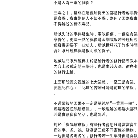
不是因為三毒的關係？

三毒之中，世尊在這裡所提出的都是行者容易覺
易察覺，癡毒則使人不知不覺，為何？因為癡毒
不得解脫的糖衣毒品。

所以失財的事件發生時，兩敗俱傷，一個造貪業
察覺的，更深一點的就像是金剛或般若等經所說的
種癡毒需要下一些功夫，所以世尊花了許多時間
含》系列經典就是很明顯的例子。

地藏法門系列經典由於是給行者的修行指導教本
內容上談戒定慧三學時，也是由淺入深、循序漸進
的修行主軸。

上面那段經文裡說的七大業報，一至三是貪業、
要謹記在心：「此世的苦難可能是前世的業報，
。

不過業報的因果不一定是單純的“一業單一報”，
邪婬者說雀鴿鴛鴦報」，一般理解的邪淫大都只
若是貪欲多多的話，也是邪淫。

對於「雀鴿鴛鴦報」有些行者會想只是當當畜生
康的事。雀、鴿、鴛鴦是三種不同畜性的動物，
一起但是各走各的，修行者若一生單身但是喜歡