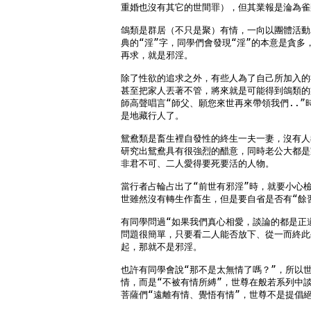
重婚也沒有其它的世間罪），但其業報是淪為雀
鴿類是群居（不只是聚）有情，一向以團體活動
典的“淫”字，同學們會發現“淫”的本意是貪多
再求，就是邪淫。

除了性欲的追求之外，有些人為了自己所加入的
甚至把家人丟著不管，將來就是可能得到鴿類的
師高聲唱言“師父、願您來世再來帶領我們..”
是地藏行人了。

鴛鴦類是畜生裡自發性的終生一夫一妻，沒有人
研究出鴛鴦具有很強烈的醋意，同時老公大都是
非君不可、二人愛得要死要活的人物。

當行者占輪占出了“前世有邪淫”時，就要小心檢
世雖然沒有轉生作畜生，但是要自省是否有“餘習
有同學問過“如果我們真心相愛，談論的都是正道
問題很簡單，只要看二人能否放下、從一而終此
起，那就不是邪淫。

也許有同學會說“那不是太無情了嗎？”，所以世
情，而是“不被有情所縛”，世尊在般若系列中談
菩薩們“遠離有情、覺悟有情”，世尊不是提倡絕