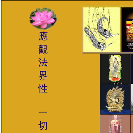
應
觀
法
界
性
一
切