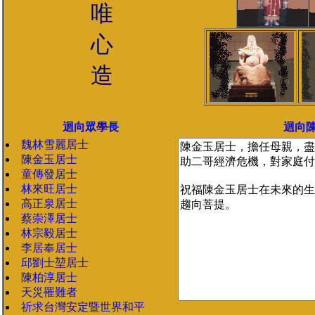
唯
心
造
迴向眾學長
迴向
魏林雪麗居士
陳金玉居士
童傳發居士
林來旺居士
高正泉居士
蔡崇澤居士
林宗毅居士
李居奉居士
邱劉士堃居士
陳柏淳居士
天災罹難者
祈求台灣安定暨世界和平