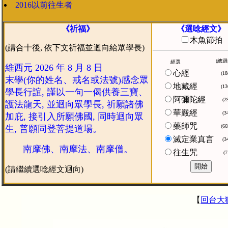
2016以前往生者
《祈福》
《選唸經文》
木魚節拍
(請合十後, 依下文祈福並迴向給眾學長)
(總迴
經選
維西元 2026 年 8 月 8 日
心經
(18
末學(你的姓名、戒名或法號)感念眾
地藏經
(13
學長行誼, 謹以一句一偈供養三寶、
阿彌陀經
(2
護法龍天, 並迴向眾學長, 祈願諸佛
華嚴經
(3
加庇, 接引入所願佛國, 同時迴向眾
藥師咒
(66
生, 普願同登菩提道場。
滅定業真言
(3
南摩佛、南摩法、南摩僧。
往生咒
(7
(請繼續選唸經文迴向)
【
回台大