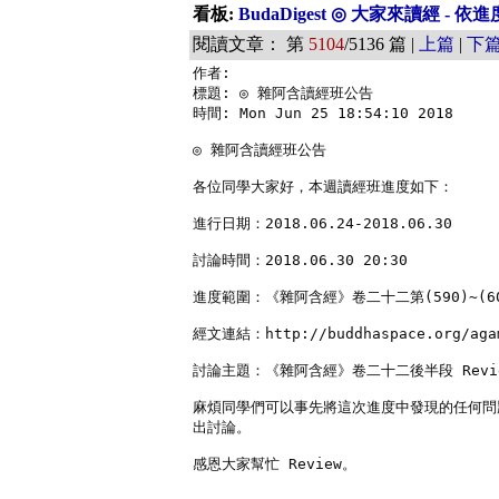
看板:
BudaDigest ◎ 大家來讀經 - 
閱讀文章： 第
5104
/5136 篇 |
上篇
|
下
作者: 

標題: ◎ 雜阿含讀經班公告

時間: Mon Jun 25 18:54:10 2018

◎ 雜阿含讀經班公告

各位同學大家好，本週讀經班進度如下：

進行日期：2018.06.24-2018.06.30

討論時間：2018.06.30 20:30

進度範圍：《雜阿含經》卷二十二第(590)~(60
經文連結：http://buddhaspace.org/agam
討論主題：《雜阿含經》卷二十二後半段 Revie
麻煩同學們可以事先將這次進度中發現的任何問
出討論。

感恩大家幫忙 Review。
