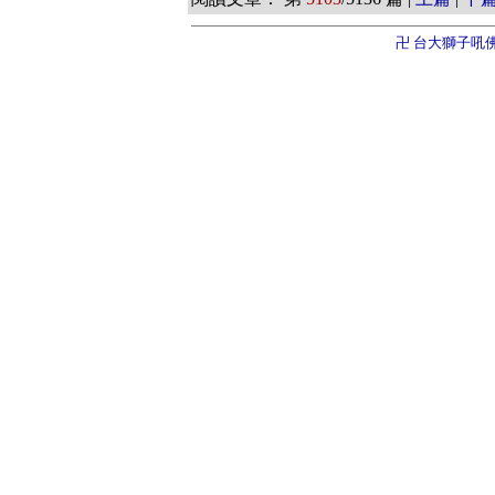
卍 台大獅子吼