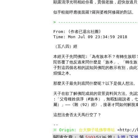
顯露清淨光明相給你看，賣個老臉，趕快放過月
似乎較能呼應後面羅?羅與婆稚阿修羅的對話。

> --------------------------------
From: (作者已退出社團)

Time: Mon Jul 09 23:34:59 2018

（五八四）經

本經天子先問佛陀:「為有族本不？有轉生族耶
陀答覆了他反過來問什麼是「族本」、「轉生族
子對這四個名相的認知與佛陀的教示有別，由此
煩惱之本。

那麼天子最先到底問什麼呢？以下是個人想法。

天子在欲了解佛陀成就的背景資料與方法。先認
:「父母種姓俱淨（#族本），無暇點能說者，七
屬）」——《雜（92）經》，接著オ問如何解脫束
這想法會否太天馬行空了？

※ Origin: 
台大獅子吼佛學專站 
<http://
閱讀文章： 第
5103
/5136 篇 |
上篇
|
下