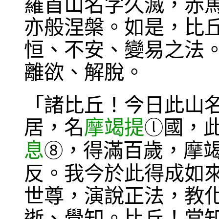
羅首山名字久滅，赤
亦般涅槃。如是，比
恒、不安、變易之法
離欲、解脫。
「諸比丘！今日此山
居，名
摩竭提
國，
ⓛ
息
，得滿百歲，摩
⑧
反。我今於此得成如
世尊，演說正法，教
逝、覺知。比丘！當