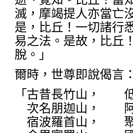
滅，摩竭提人亦當亡
是，比丘！一切諸行
易之法。是故，比丘
脫。」
爾時，世尊即說偈言
「古昔長竹山， 
次名朋迦山， 阿
宿波羅首山， 聚