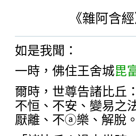
《
雜阿含經
如是我聞：
一時，佛住王舍城
毘
爾時，世尊告諸比丘
不恒、不安、變易之
厭離、不
樂、解脫
ⓐ