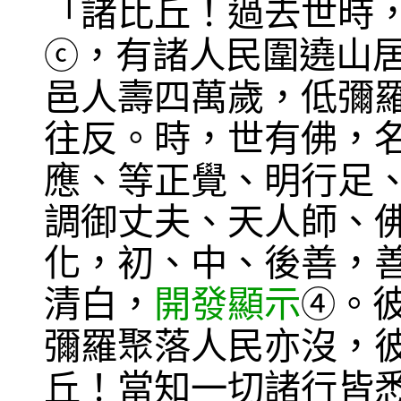
「諸比丘！過去世時
，有諸人民圍遶山
ⓒ
邑人壽四萬歲，低彌
往反。時，世有佛，
應、等正覺、明行足
調御丈夫、天人師、
化，初、中、後善，
清白，
開發顯示
。
④
彌羅聚落人民亦沒，
丘！當知一切諸行皆