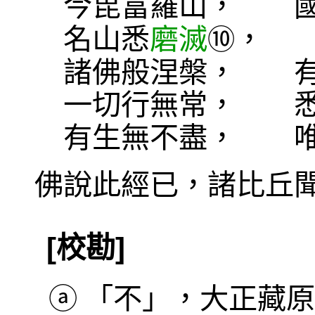
今毘富羅山， 
名山悉
磨滅
， 
⑩
諸佛般涅槃， 有
一切行無常， 
有生無不盡， 
佛說此經已，諸比丘
[校勘]
ⓐ
「不」，大正藏原