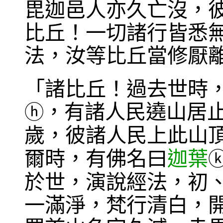
毘迦邑人亦久亡沒，
比丘！一切諸行皆悉
法，汝等比丘當修厭離
「諸比丘！過去世時
，有諸人民遶山居
ⓗ
歲，彼諸人民上此山
爾時，有佛名曰
迦葉
於世，演說經法，初
一滿淨，梵行清白，