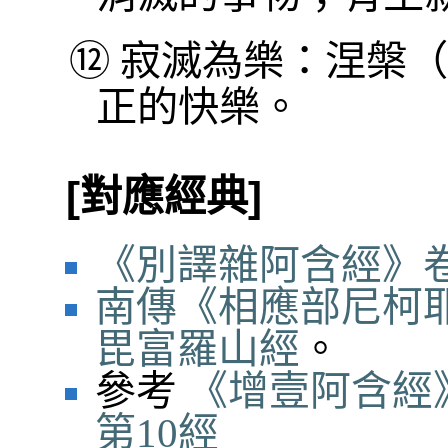
⑫
寂滅為樂：涅槃（
正的快樂。
[對應經典]
《別譯雜阿含經》卷
南傳《相應部尼柯耶
毘富羅山經
。
參考
《增壹阿含經
第10經