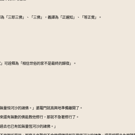
譯為「三耶三佛」、「三佛」，義譯為「正遍知」、「等正覺」。
家」可詮釋為「相信世俗的家不是最終的歸宿」。
無量恒河沙的諸佛。」婆羅門就高興地準備離開了。
來還有無數的佛能教他修行，那就不急著修行了。
過去也已有如無量恆河沙的諸佛。」