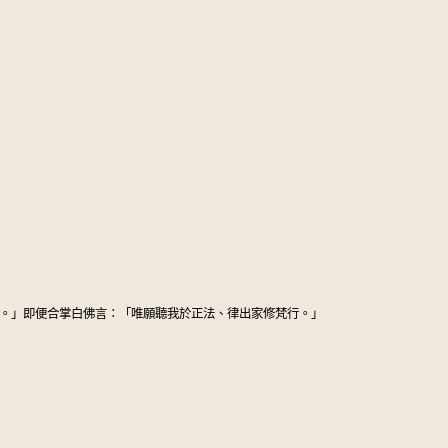
。」即便合掌白佛言：「唯願聽我於正法、律出家修梵行。」