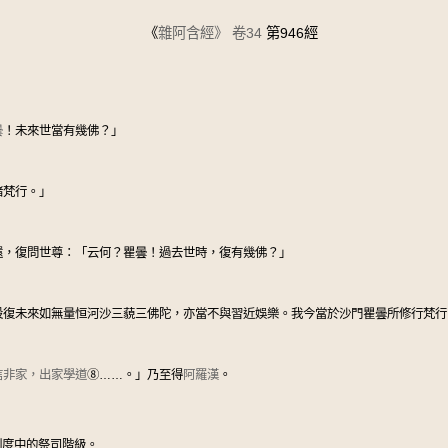
《
雜阿含經》
卷34
第946經
曇
！未來世當有幾佛？」
諸梵行。」
還，復問世尊：「云何？瞿曇！過去世時，復有幾佛？」
設復未來如無量恒河沙三藐三佛陀，亦當不與習近娛樂。我今當於沙門瞿曇所修行梵行
信非家，出家學道
⑧
……。」乃至得
阿羅漢
。
制度中的祭司階級。