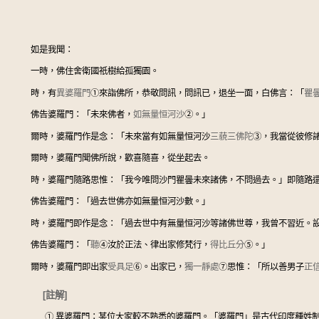
如是我聞：
一時，佛住舍衛國祇樹給孤獨園。
時，有
異婆羅門
①
來詣佛所，恭敬問訊，問訊已，退坐一面，白佛言：「
瞿
佛告婆羅門：「未來佛者，
如無量恒河沙
②
。」
爾時，婆羅門作是念：「未來當有如無量恒河沙
三藐三佛陀
③
，我當從彼修
爾時，婆羅門聞佛所說，歡喜隨喜，從坐起去。
時，婆羅門隨路思惟：「我今唯問沙門瞿曇未來諸佛，不問過去。」即隨路
佛告婆羅門：「過去世佛亦如無量恒河沙數。」
時，婆羅門即作是念：「過去世中有無量恒河沙等諸佛世尊，我曾不習近。
佛告婆羅門：「
聽
④
汝於正法、律出家修梵行，
得比丘分
⑤
。」
爾時，婆羅門即出家
受具足
⑥
。出家已，
獨一靜處
⑦
思惟：「所以善男子
正
[註解]
①
異婆羅門：某位大家較不熟悉的婆羅門。「婆羅門」是古代印度種姓