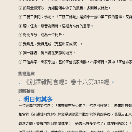
②
如無量恒河沙：有如恆河中沙子的數目，多到難以計數。
③
三藐三佛陀：佛陀。「三藐三佛陀」是如來十號中第三個的音譯，又
④
聽：任由，讀音為四聲。這裡有准許的意思。
⑤
得比丘分：成為一位比丘。
⑥
受具足：受具足戒（完整出家戒律）。
⑦
獨一靜處：獨自處在安靜的地方。
⑧
正信非家，出家學道：基於正信從家出離，出家修行。其中「正信非
[對應經典]
《別譯雜阿含經》卷十六第339經
。
[讀經拾得]
明日何其多
一位婆羅門詢問佛陀：「未來將有多少佛？」佛陀回答說：「未來將有如
相當的《別譯雜阿含經》經文提到婆羅門聽到佛陀的回答後，覺得反正未
轉念之間，婆羅門想到要問佛陀：「過去已有多少佛？」佛陀回答說：「