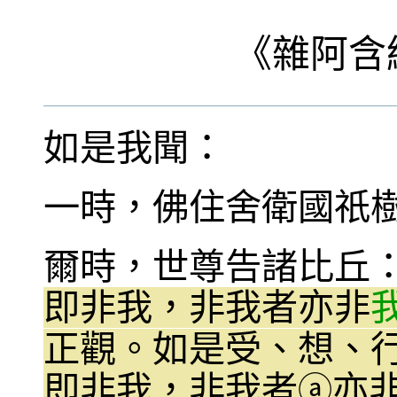
《
雜阿含
如是我聞：
一時，佛住舍衛國祇
爾時，世尊告諸比丘
即非我，非我者亦非
正觀。如是受、想、
即非我，非我者
亦
ⓐ