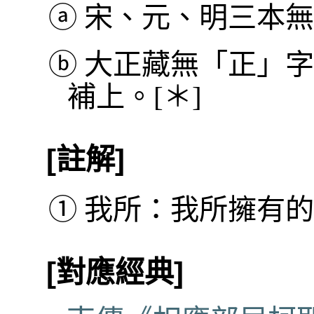
ⓐ
宋、元、明三本無
ⓑ
大正藏無「正」字
補上。[＊]
[註解]
①
我所：我所擁有的
[對應經典]