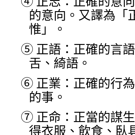
④
正志：正確的意向
的意向。又譯為「
惟」。
⑤
正語：正確的言語
舌、綺語。
⑥
正業：正確的行為
的事。
⑦
正命：正當的謀生
得衣服、飲食、臥