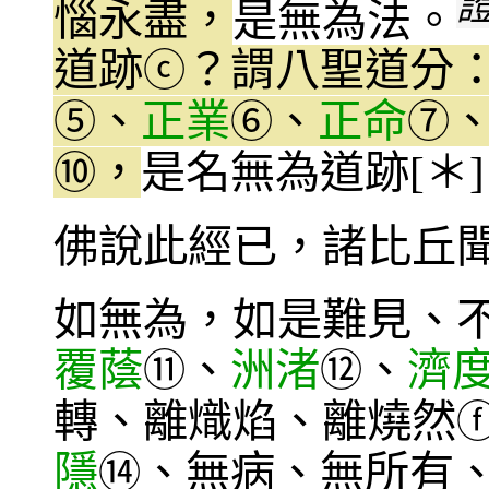
惱永盡，
是無為法。
道跡
？謂八聖道分
ⓒ
、
正業
、
正命
⑤
⑥
⑦
，
是名無為道跡[＊
⑩
佛說此經已，諸比丘
如無為，如是難見、
覆蔭
、
洲渚
、
濟
⑪
⑫
轉、離熾焰、離燒然
隱
、無病、無所有
⑭