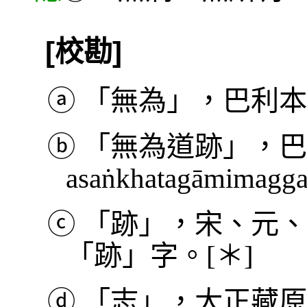
[校勘]
ⓐ
「無為」，巴利本作 a
ⓑ
「無為道跡」，巴
asaṅkhatagāmimag
ⓒ
「跡」，宋、元、
「跡」字。[＊]
ⓓ
「志」，大正藏原