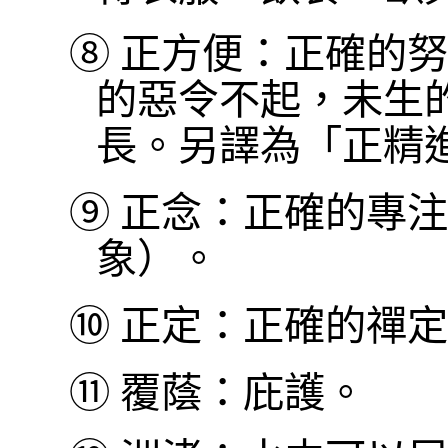
⑧
正方便：正確的努
的惡令不起，未生
長。另譯為「正精
⑨
正念：正確的專注
象）。
⑩
正定：正確的禪定
⑪
覆蔭：庇護。