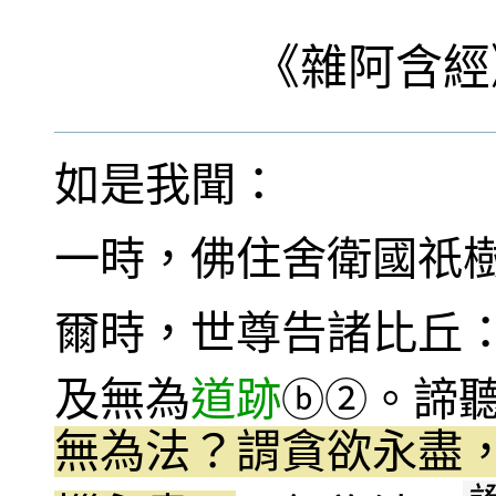
《
雜阿含經
如是我聞：
一時，佛住舍衛國祇
爾時，世尊告諸比丘
及無為
道跡
。諦
ⓑ
②
無為法？謂貪欲永盡