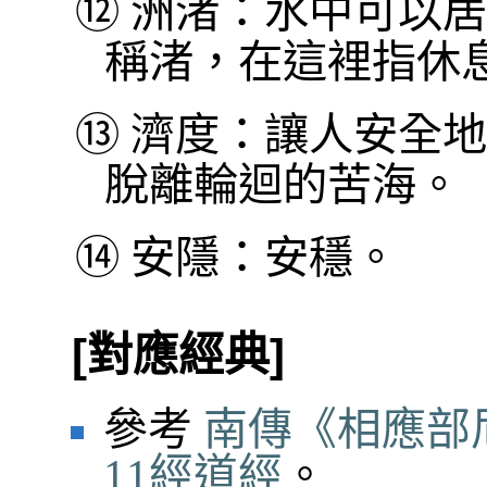
⑫
洲渚：水中可以居
稱渚，在這裡指休
⑬
濟度：讓人安全地
脫離輪迴的苦海。
⑭
安隱：安穩。
[對應經典]
參考
南傳《相應部
11經道經
。