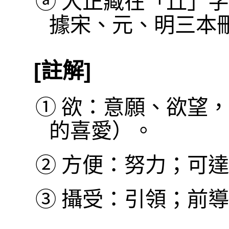
ⓐ
大正藏在「丘」字
據宋、元、明三本
[註解]
①
欲：意願、欲望，
的喜愛）。
②
方便：努力；可達
③
攝受：引領；前導