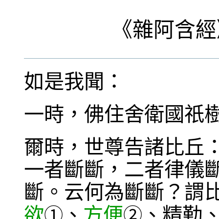
《
雜阿含經
如是我聞：
一時，佛住舍衛國祇
爾時，世尊告諸比丘
一者斷斷，二者律儀
斷。云何為斷斷？謂
欲
、
方便
、精勤
①
②