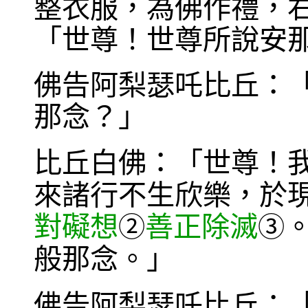
整衣服，為佛作禮，
「世尊！世尊所說安
佛告阿梨瑟吒比丘：
那念？」
比丘白佛：「世尊！
來諸行不生欣樂，於
對礙想
善正除滅
②
③
般那念。」
佛告阿梨瑟吒比丘：