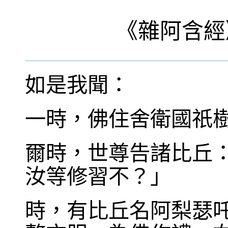
《
雜阿含經
如是我聞：
一時，佛住舍衛國祇
爾時，世尊告諸比丘
汝等修習不？」
時，有比丘名阿梨瑟